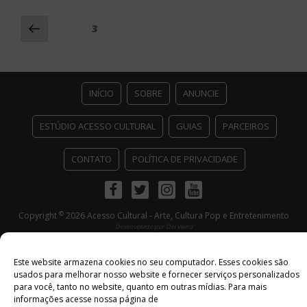
Navegação
Página
Página
3
anterior
por
posts
INÍCIO
SOBRE
ANUNCIE
ESTÚDIO ACESSO CULTURAL
GUIAS
PARCEIROS
CONTATO
POLÍTICA DE PRIVACIDADE
Facebook
Twitter
Instagram
Youtube
©
Copyright
2026 Acesso Cultural - Arte, Cultura Pop e Entretenimento
Desenvolvido por
Del Vieira
Este website armazena cookies no seu computador. Esses cookies são
usados ​​para melhorar nosso website e fornecer serviços personalizados
para você, tanto no website, quanto em outras mídias. Para mais
informações acesse nossa página de