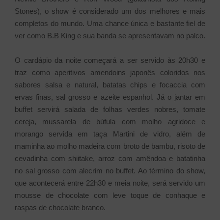
Stones), o show é considerado um dos melhores e mais
completos do mundo. Uma chance única e bastante fiel de
ver como B.B King e sua banda se apresentavam no palco.
O cardápio da noite começará a ser servido às 20h30 e
traz como aperitivos amendoins japonês coloridos nos
sabores salsa e natural, batatas chips e focaccia com
ervas finas, sal grosso e azeite espanhol. Já o jantar em
buffet servirá salada de folhas verdes nobres, tomate
cereja, mussarela de búfula com molho agridoce e
morango servida em taça Martini de vidro, além de
maminha ao molho madeira com broto de bambu, risoto de
cevadinha com shiitake, arroz com amêndoa e batatinha
no sal grosso com alecrim no buffet. Ao término do show,
que acontecerá entre 22h30 e meia noite, será servido um
mousse de chocolate com leve toque de conhaque e
raspas de chocolate branco.