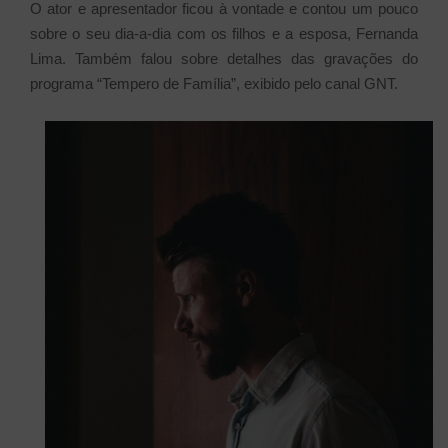
O ator e apresentador ficou à vontade e contou um pouco
sobre o seu dia-a-dia com os filhos e a esposa, Fernanda
Lima. Também falou sobre detalhes das gravações do
programa “Tempero de Família”, exibido pelo canal GNT.