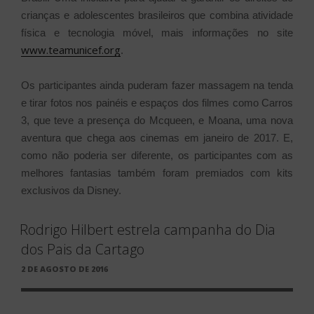
crianças e adolescentes brasileiros que combina atividade
física e tecnologia móvel, mais informações no site
www.teamunicef.org
.
Os participantes ainda puderam fazer massagem na tenda
e tirar fotos nos painéis e espaços dos filmes como Carros
3, que teve a presença do Mcqueen, e Moana, uma nova
aventura que chega aos cinemas em janeiro de 2017. E,
como não poderia ser diferente, os participantes com as
melhores fantasias também foram premiados com kits
exclusivos da Disney.
Rodrigo Hilbert estrela campanha do Dia
dos Pais da Cartago
PUBLICADO
2 DE AGOSTO DE 2016
EM