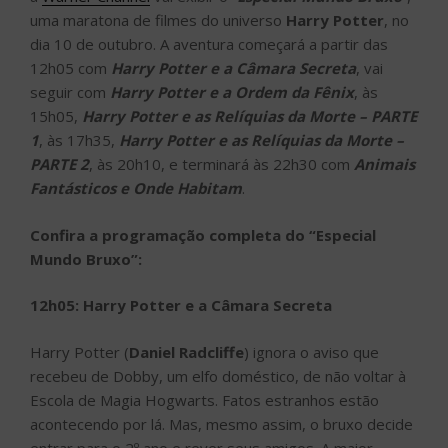
uma maratona de filmes do universo
Harry Potter
, no
dia 10 de outubro. A aventura começará a partir das
12h05 com
Harry Potter e a Câmara Secreta
, vai
seguir com
Harry Potter e a Ordem da Fênix
, às
15h05,
Harry Potter e as Relíquias da Morte – PARTE
1
, às 17h35,
Harry Potter e as Relíquias da Morte –
PARTE 2
, às 20h10, e terminará às 22h30 com
Animais
Fantásticos e Onde Habitam
.
Confira a programação completa do “Especial
Mundo Bruxo”:
12h05: Harry Potter e a Câmara Secreta
Harry Potter (
Daniel Radcliffe
) ignora o aviso que
recebeu de Dobby, um elfo doméstico, de não voltar à
Escola de Magia Hogwarts. Fatos estranhos estão
acontecendo por lá. Mas, mesmo assim, o bruxo decide
entrar para o 2º ano e rever seus amigos. A maior