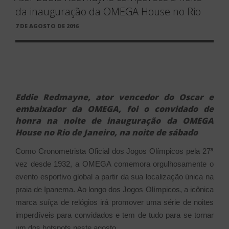
da inauguração da OMEGA House no Rio
PUBLICADO
7 DE AGOSTO DE 2016
EM
Eddie Redmayne, ator vencedor do Oscar e
embaixador da OMEGA, foi o convidado de
honra na noite de inauguração da OMEGA
House no Rio de Janeiro, na noite de sábado
Como Cronometrista Oficial dos Jogos Olímpicos pela 27ª
vez desde 1932, a OMEGA comemora orgulhosamente o
evento esportivo global a partir da sua localização única na
praia de Ipanema. Ao longo dos Jogos Olímpicos, a icônica
marca suíça de relógios irá promover uma série de noites
imperdíveis para convidados e tem de tudo para se tornar
um dos hotspots neste agosto.