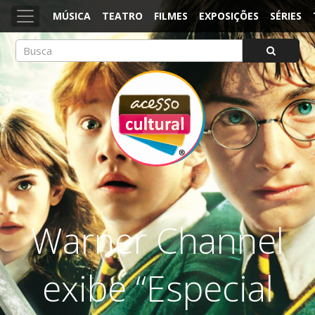
MÚSICA
TEATRO
FILMES
EXPOSIÇÕES
SÉRIES
ACESSO CULTURAL
Arte, Cultura Pop e Entretenimento
Warner Channel
exibe “Especial