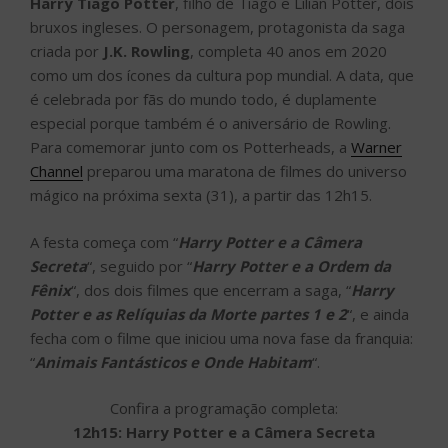
Harry Tiago Potter
, filho de Tiago e Lilian Potter, dois
bruxos ingleses. O personagem, protagonista da saga
criada por
J.K. Rowling
, completa 40 anos em 2020
como um dos ícones da cultura pop mundial. A data, que
é celebrada por fãs do mundo todo, é duplamente
especial porque também é o aniversário de Rowling.
Para comemorar junto com os Potterheads, a
Warner
Channel
preparou uma maratona de filmes do universo
mágico na próxima sexta (31), a partir das 12h15.
A festa começa com “
Harry Potter e a Câmera
Secreta
“, seguido por “
Harry Potter e a Ordem da
Fênix
“, dos dois filmes que encerram a saga, “
Harry
Potter e as Relíquias da Morte partes 1 e 2
“, e ainda
fecha com o filme que iniciou uma nova fase da franquia:
“
Animais Fantásticos e Onde Habitam
“.
Confira a programação completa:
12h15: Harry Potter e a Câmera Secreta