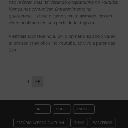
não ia fazer, mas “tá” fazendo programinha no Youtube.
Vamos nos comunicar. Entretenimento na
quarentena…
” disse o cantor, muito animado, em um
vídeo publicado em seu perfil do Instagram.
A estreia acontece hoje, 24, o primeiro episódio vai ao
ar em seu canal oficial no Youtube, ao vivo a partir das
22h.
Navegação
Próxima
Página
1
página
por
posts
INÍCIO
SOBRE
ANUNCIE
ESTÚDIO ACESSO CULTURAL
GUIAS
PARCEIROS