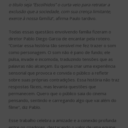
o título seja “Escolhidos” o curta veio para retratar a
exclusão que a sociedade, com sua crença limitante,
exerce à nossa família
”, afirma Paulo tardivo.
Todas essas questãos envolvendo família fizeram o
diretor Pablo Diego Garcia de encantar pela roteiro.
“Contar essa história tão sensível me fez trazer o som
como personagem. O som não é pano de fundo; ele
pulsa, invade e incomoda, traduzindo tensões que as
palavras não alcançam. Eu queria criar uma experiência
sensorial que provoca e convida o público a refletir
sobre suas próprias contradições. Essa história não traz
respostas fáceis, mas levanta questões que
permanecem. Quero que o público saia do cinema
pensando, sentindo e carregando algo que vai além do
filme”, diz Pablo.
Esse trabalho celebra a amizade e a conexão profunda
entre os criadores, destacando o valor de uma equipe