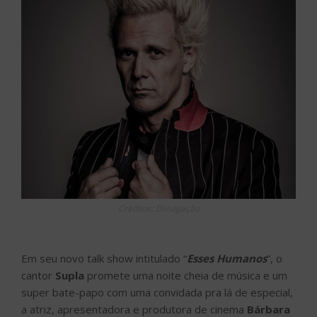
Créditos: Divulgação
Em seu novo talk show intitulado “
Esses Humanos
”, o
cantor
Supla
promete uma noite cheia de música e um
super bate-papo com uma convidada pra lá de especial,
a atriz, apresentadora e produtora de cinema
Bárbara