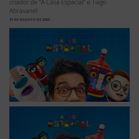
criador de “A Casa Espacial” e Tiago
Abravanel
PUBLICADO
31 DE AGOSTO DE 2020
EM