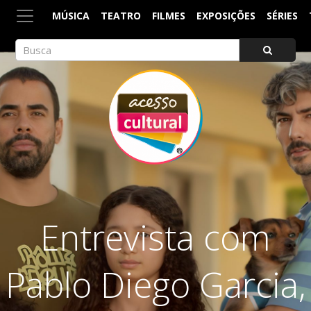
MÚSICA
TEATRO
FILMES
EXPOSIÇÕES
SÉRIES
ACESSO CULTURAL
Arte, Cultura Pop e Entretenimento
Entrevista com
Pablo Diego Garcia,