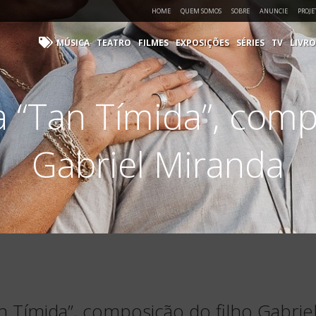
HOME
QUEM SOMOS
SOBRE
ANUNCIE
PROJE
MÚSICA
TEATRO
FILMES
EXPOSIÇÕES
SÉRIES
TV
LIVRO
 “Tan Tímida”, comp
Gabriel Miranda
n Tímida”, composição do filho Gabrie