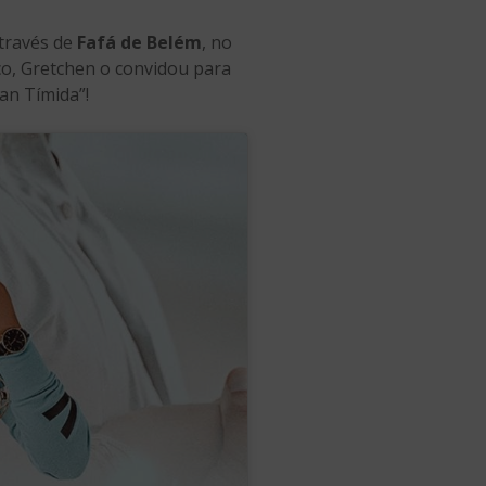
través de
Fafá de Belém
, no
co, Gretchen o convidou para
an Tímida”!