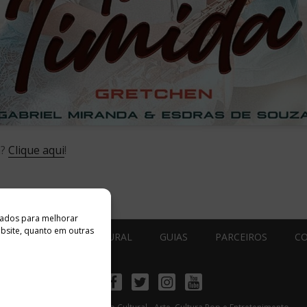
a?
Clique aqui
!
ados ​​para melhorar
ebsite, quanto em outras
ESTÚDIO ACESSO CULTURAL
GUIAS
PARCEIROS
C
Facebook
Twitter
Instagram
Youtube
©