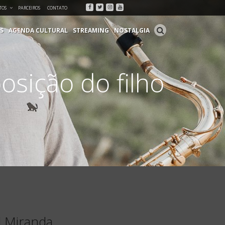
Facebook
Twitter
Instagram
Youtube
TOS
PARCEIROS
CONTATO
S
AGENDA CULTURAL
STREAMING
NOSTALGIA
osição do filho
l Miranda