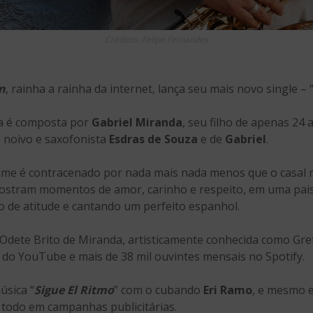
Créditos: Felipe Fernandes
n
, rainha a rainha da internet, lança seu mais novo single – 
ca é composta por
Gabriel Miranda
, seu filho de apenas 24 
o noivo e saxofonista
Esdras de Souza
e de
Gabriel
.
filme é contracenado por nada mais nada menos que o casa
ostram momentos de amor, carinho e respeito, em uma pais
io de atitude e cantando um perfeito espanhol.
dete Brito de Miranda, artisticamente conhecida como Gre
 do YouTube e mais de 38 mil ouvintes mensais no Spotify.
úsica “
Sigue El Ritmo
” com o cubando
Eri Ramo
, e mesmo 
 todo em campanhas publicitárias.