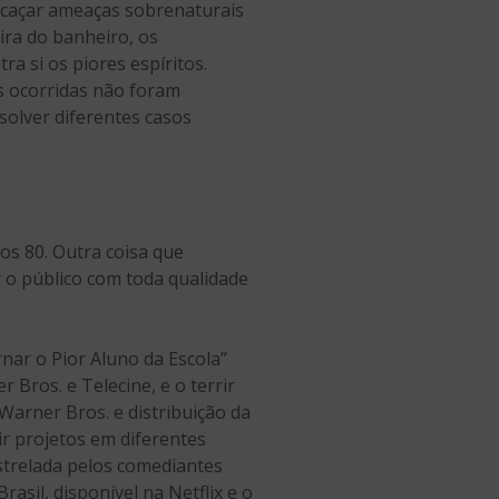
ão caçar ameaças sobrenaturais
ira do banheiro, os
a si os piores espíritos.
s ocorridas não foram
solver diferentes casos
os 80. Outra coisa que
 o público com toda qualidade
ar o Pior Aluno da Escola”
 Bros. e Telecine, e o terrir
arner Bros. e distribuição da
uir projetos em diferentes
strelada pelos comediantes
asil, disponível na Netflix e o