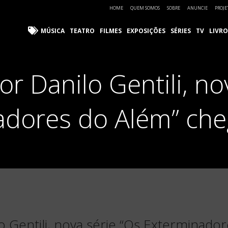
HOME
QUEM SOMOS
SOBRE
ANUNCIE
PROJE
MÚSICA
TEATRO
FILMES
EXPOSIÇÕES
SÉRIES
TV
LIVRO
or Danilo Gentili, no
adores do Além” che
o Gentili, nova série “Os Exterminado