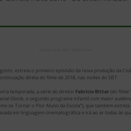
Créditos: João Risi | Clube Filmes
agosto, estreia o primeiro episódio da nova produção da Club
continuação direta do filme de 2018, nas noites do SBT.
ira temporada, a série do diretor
Fabrício Bittar
(do filme
canal Gloob, o segundo programa infantil com maior audiênc
mo se Tornar o Pior Aluno da Escola”), que também estrela 
vada em linguagem cinematográfica e irá ao ar todas às quar