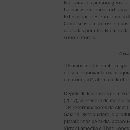
Na trama, os personagens Jack 
baseadas em lendas urbanas br
Exterminadores entraram na li
Como se isso não fosse o bast
causadas por eles. Na mira da 
sobrenaturais.
Crédit
“Usamos muitos efeitos especia
quisemos inovar foi na maquia
da produção”, afirma o diretor 
Depois de levar mais de meio 
(2017), vencedora de melhor fi
“Os Exterminadores do Além Co
Galeria Distribuidora, a produ
plataformas de mídia, acabou 
Victor Lamoglia e Thati Lopes;