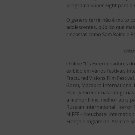
programa Super Fight para a 
O gênero terrir não é muito c
adolescentes, público que ma
cineastas como Sam Raimi e Pe
Crédit
O filme “Os Exterminadores do 
exibido em vários festivais in
Fractured Visions Film Festiva
Gore), Macabro International 
Fear (vencedor nas categorias 
a melhor filme, melhor atriz p
Russian International Horror F
NIFFF – Neuchatel Internation
França e Inglaterra. Além de s