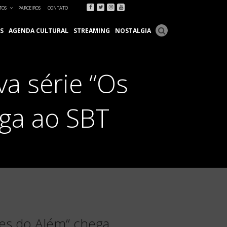
Facebook
Twitter
Instagram
Youtube
TOS
PARCEIROS
CONTATO
S
AGENDA CULTURAL
STREAMING
NOSTALGIA
va série “Os
ga ao SBT
res do Além” chega