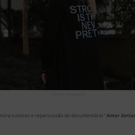
Créditos: Divulgação
ora sucesso e repercussão do documentário “
Amor Serta