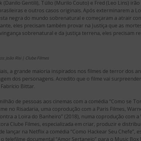
(Danilo Gentili), Túlio (Murilo Couto) e Fred (Leo Lins) ir
asileiras e outros casos originais. Após exterminarem a Lo
sta negra do mundo sobrenatural e começaram a atrair contr
ante, eles precisam também provar na Justiça que as morte
vingança sobrenatural e da justiça terrena, eles precisam re
os: João Risi | Clube Filmes
is, a grande maioria inspirados nos filmes de terror dos an
gem dos personagens. Acredito que o filme vai surpreender
Fabrício Bittar.
milhão de pessoas aos cinemas com a comédia “Como se Torn
lme no Risadaria, uma coprodução com a Paris Filmes, Warner
ntra a Loira do Banheiro” (2018), numa coprodução com a W
tora Clube Filmes, especializada em criar, produzir e distrib
de lançar na Netflix a comédia “Como Hackear Seu Chefe”, e
 o telefilme documental “Amor Sertanejo” para o Music Box Br