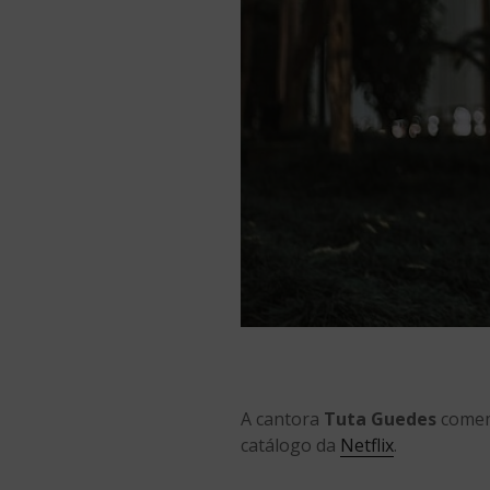
A cantora
Tuta Guedes
comem
catálogo da
Netflix
.