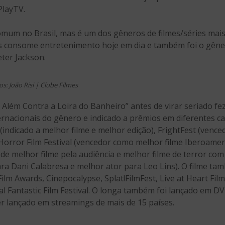
PlayTV.
omum no Brasil, mas é um dos gêneros de filmes/séries mais
is consome entretenimento hoje em dia e também foi o gên
ter Jackson.
os: João Risi | Clube Filmes
Além Contra a Loira do Banheiro” antes de virar seriado fez
ternacionais do gênero e indicado a prêmios em diferentes c
l (indicado a melhor filme e melhor edição), FrightFest (venc
Horror Film Festival (vencedor como melhor filme Iberoamer
de melhor filme pela audiência e melhor filme de terror com
ara Dani Calabresa e melhor ator para Leo Lins). O filme ta
ilm Awards, Cinepocalypse, Splat!FilmFest, Live at Heart Film
al Fantastic Film Festival. O longa também foi lançado em D
er lançado em streamings de mais de 15 países.