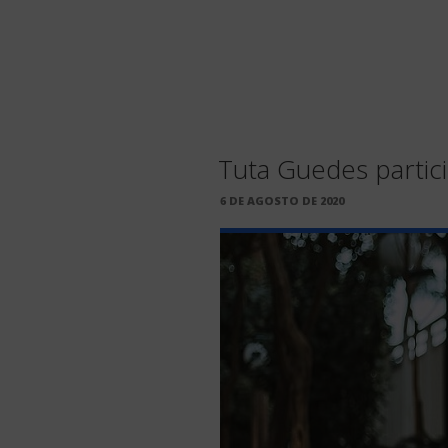
Tuta Guedes partic
PUBLICADO
6 DE AGOSTO DE 2020
EM