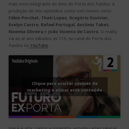
mais novo integrante do time do Porta dos Fundos. A
produção de oito episódios conta com nomes como
Fábio Porchat
,
Thati Lopes
,
Gregório Duvivier
,
Evelyn Castro
,
Rafael Portugal
,
Antônio Tabet
,
Noemia Oliveira
e
João Vicente de Castro
. O reality
vai ao ar aos sábados às 11h, no canal do Porta dos
Fundos no
YouTube
.
Clique para aceitar cookies de
marketing e ativar este conteúdo
Naice é ator, cantor e roteirista, estudou artes cênicas