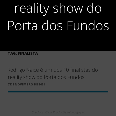
reality show do
Porta dos Fundos
TAG:
FINALISTA
Rodrigo Naice é um dos 10 finalistas do
reality show do Porta dos Fundos
PUBLICADO
7 DE NOVEMBRO DE 2021
EM
Créditos: Gaia Produções/Divulgação