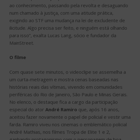
ao conhecimento, passando pela revolta e desaguando
num chamado à justiça, com uma atitude prática,
exigindo ao STF uma mudança na lei de excludente de
ilicitude. Algo precisa ser feito, e ninguém está olhando
para isso”, exalta Lucas Lang, sócio e fundador da
MainStreet.
O filme
Com quase sete minutos, o videoclipe se assemelha a
um curta-metragem e mostra cenas baseadas nas
histórias reais das vítimas, vivendo em comunidades
periféricas do Rio de Janeiro, São Paulo e Minas Gerais.
No elenco, o destaque fica a cargo da participação
especial do ator
André Ramiro
que, após 16 anos,
aceitou fazer novamente o papel de policial e vestir uma
farda. Ramiro viveu nos cinemas o emblemático policial
André Mathias, nos filmes Tropa de Elite 1 e 2,
ganhando protagonismo com o personagem de boa