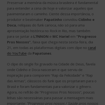
Preservar a memória da música brasileira é fundamental
para entender a cena de hoje e valorizar aqueles que
pavimentaram o caminho. Ciente dessa importância, o
produtor e beatmaker
Papatinho
convidou
Cidinho e
Doca
, relíquias do funk carioca, não só para uma
apresentação histórica no Rock in Rio, mas também
para se juntar a
L7NNON
e
MC Hariel
em
“Progresso
Pros Nossos”
, faixa que chega nesta sexta-feira, dia
21, em todas as plataformas digitais com clipe no
canal
do YouTube
da
Papatunes
.
O clipe do single foi gravado na Cidade de Deus, favela
onde Cidinho e Doca nasceram e que serviu de
inspiração para comporem “Rap da Felicidade” e “Rap
das Armas”, clássicos do funk que os projetaram para o
Brasil e foram fundamentais para valorizar o gênero.
Agora, no refrão de “Progresso Pros Nossos”, poucas
linhas são necessárias para passar a mensagem mais
importante:
“Progresso pros nossos / Saúde pros nossos