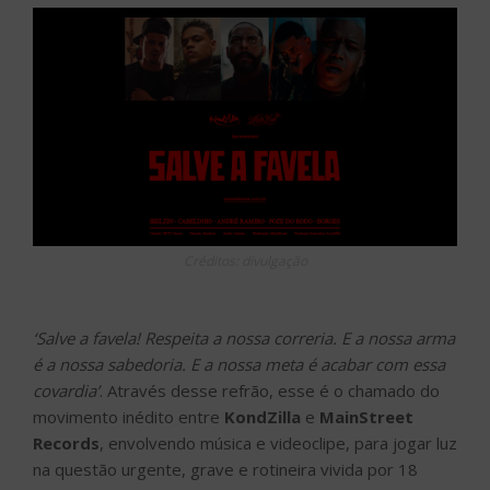
Créditos: divulgação
‘Salve a favela! Respeita a nossa correria. E a nossa arma
é a nossa sabedoria. E a nossa meta é acabar com essa
covardia’
.
Através desse refrão, esse é o chamado do
movimento inédito entre
KondZilla
e
MainStreet
Records
, envolvendo música e videoclipe, para jogar luz
na questão urgente, grave e rotineira vivida por 18