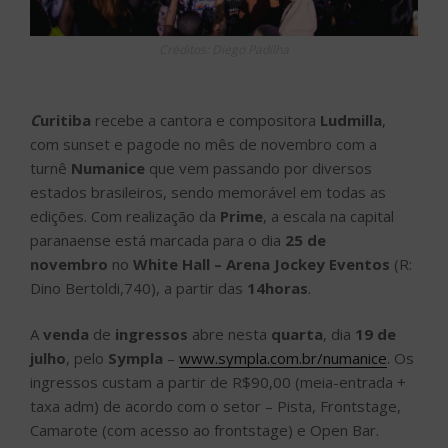
Créditos: Diego Padilha
C
uritiba
recebe a cantora e compositora
Ludmilla
,
com sunset e pagode no mês de novembro com a
turnê
Numanice
que vem passando por diversos
estados brasileiros, sendo memorável em todas as
edições. Com realização da
Prime
, a escala na capital
paranaense está marcada para o dia
25 de
novembro
no
White Hall – Arena Jockey Eventos
(R:
Dino Bertoldi,740), a partir das
14horas
.
A
venda
de
ingressos
abre nesta
quarta
, dia
19 de
julho
, pelo
Sympla
–
www.sympla.com.br/numanice
. Os
ingressos custam a partir de R$90,00 (meia-entrada +
taxa adm) de acordo com o setor – Pista, Frontstage,
Camarote (com acesso ao frontstage) e Open Bar.