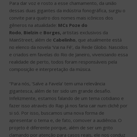
Para dar voz e rosto a esse chamamento, da união
dessas duas gigantes da indústria fonográfica, surgiu o
convite para quatro dos nomes mais icônicos dos
gêneros na atualidade:
MCs
Poze do
Rodo
,
Bielzin
e
Borges,
artistas exclusivos da
MainStreet, além de
Cabelinho
, que atualmente está
no elenco da novela ‘Vai na Fé’, da Rede Globo. Nascidos
e criados em favelas do Rio de Janeiro, vivenciando essa
realidade de perto, todos foram responsáveis pela
composição e interpretação da música.
“Para nós, ‘Salve a Favela’ tem uma relevância
gigantesca, além de ter sido um grande desafio.
Infelizmente, estamos falando de um tema cotidiano e
fazer isso através do Rap já nos faria cair num clichê por
si só. Por isso, buscamos uma nova forma de
apresentar o tema e, de fato, comover a audiência. O
projeto é diferente porque, além de ser um grito
clamando por atenção para casos reais, ele nos conduz