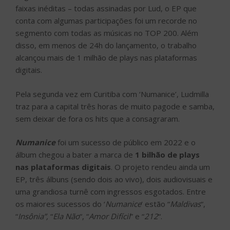
faixas inéditas – todas assinadas por Lud, o EP que
conta com algumas participações foi um recorde no
segmento com todas as músicas no TOP 200. Além
disso, em menos de 24h do lançamento, o trabalho
alcançou mais de 1 milhão de plays nas plataformas
digitais.
Pela segunda vez em Curitiba com ‘Numanice’, Ludmilla
traz para a capital três horas de muito pagode e samba,
sem deixar de fora os hits que a consagraram.
Numanice
foi um sucesso de público em 2022 e o
álbum chegou a bater a marca de
1 bilhão de plays
nas plataformas digitais
. O projeto rendeu ainda um
EP, três álbuns (sendo dois ao vivo), dois audiovisuais e
uma grandiosa turnê com ingressos esgotados. Entre
os maiores sucessos do ‘
Numanice
‘ estão “
Maldivas
“,
“
Insônia”,
“
Ela Não
“, “
Amor Difícil
” e “
212
“.