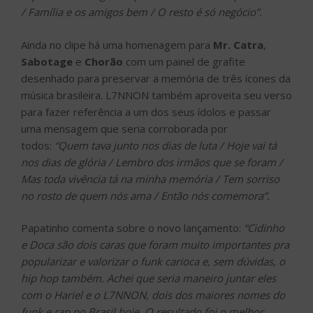
/ Família e os amigos bem / O resto é só negócio”.
Ainda no clipe há uma homenagem para
Mr. Catra
,
Sabotage
e
Chorão
com um painel de grafite
desenhado para preservar a memória de três ícones da
música brasileira. L7NNON também aproveita seu verso
para fazer referência a um dos seus ídolos e passar
uma mensagem que seria corroborada por
todos:
“Quem tava junto nos dias de luta / Hoje vai tá
nos dias de glória / Lembro dos irmãos que se foram /
Mas toda vivência tá na minha memória / Tem sorriso
no rosto de quem nós ama / Então nós comemora”.
Papatinho comenta sobre o novo lançamento:
“Cidinho
e Doca são dois caras que foram muito importantes pra
popularizar e valorizar o funk carioca e, sem dúvidas, o
hip hop também. Achei que seria maneiro juntar eles
com o Hariel e o L7NNON, dois dos maiores nomes do
funk e rap no Brasil hoje. O resultado foi o melhor