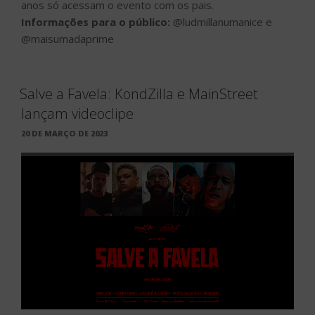
anos só acessam o evento com os pais.
Informações para o público:
@ludmillanumanice e
@maisumadaprime
Salve a Favela: KondZilla e MainStreet
lançam videoclipe
PUBLICADO
20 DE MARÇO DE 2023
EM