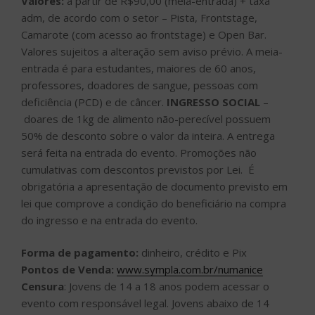
Valores:
a partir de R$90,00 (meia-entrada) + taxa
adm, de acordo com o setor – Pista, Frontstage,
Camarote (com acesso ao frontstage) e Open Bar.
Valores sujeitos a alteração sem aviso prévio. A meia-
entrada é para estudantes, maiores de 60 anos,
professores, doadores de sangue, pessoas com
deficiência (PCD) e de câncer.
INGRESSO SOCIAL
–
doares de 1kg de alimento não-perecível possuem
50% de desconto sobre o valor da inteira. A entrega
será feita na entrada do evento. Promoções não
cumulativas com descontos previstos por Lei. É
obrigatória a apresentação de documento previsto em
lei que comprove a condição do beneficiário na compra
do ingresso e na entrada do evento.
Forma de pagamento:
dinheiro, crédito e Pix
Pontos de Venda:
www.sympla.com.br/numanice
Censura
: Jovens de 14 a 18 anos podem acessar o
evento com responsável legal. Jovens abaixo de 14