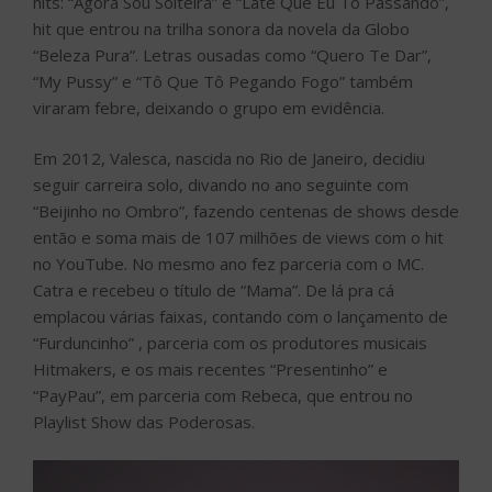
hits: “Agora Sou Solteira” e “Late Que Eu Tô Passando”,
hit que entrou na trilha sonora da novela da Globo
“Beleza Pura”. Letras ousadas como “Quero Te Dar”,
“My Pussy” e “Tô Que Tô Pegando Fogo” também
viraram febre, deixando o grupo em evidência.
Em 2012, Valesca, nascida no Rio de Janeiro, decidiu
seguir carreira solo, divando no ano seguinte com
“Beijinho no Ombro”, fazendo centenas de shows desde
então e soma mais de 107 milhões de views com o hit
no YouTube. No mesmo ano fez parceria com o MC.
Catra e recebeu o título de “Mama”. De lá pra cá
emplacou várias faixas, contando com o lançamento de
“Furduncinho” , parceria com os produtores musicais
Hitmakers, e os mais recentes “Presentinho” e
“PayPau”, em parceria com Rebeca, que entrou no
Playlist Show das Poderosas.