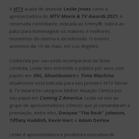
A
MTV
acaba de anunciar
Leslie Jones
como a
apresentadora do
MTV Movie & TV Awards 2021
. A
renomada comediante, indicada ao Emmy®, subirá ao
palco para homenagear os maiores e melhores
momentos do cinema e da televisão. O evento
acontece dia 16 de maio, em Los Angeles.
Conhecida por seu estilo incomparável de fazer
comédia, Leslie tem entretido o público por anos com
papéis em
SNL, Ghostbusters
e
Time Machine
.
Atualmente está indicada para seu primeiro MTV Movie
& TV Award na categoria Melhor Atuação Cômica por
seu papel em
Coming 2 America
. Leslie se une ao
grupo de apresentadores icônicos que já comandaram a
premiação, entre eles,
Dwayne “The Rock” Johnson,
Tiffany Haddish, Kevin Hart
e
Adam DeVine
.
Leslie é apresentadora e produtora executiva de