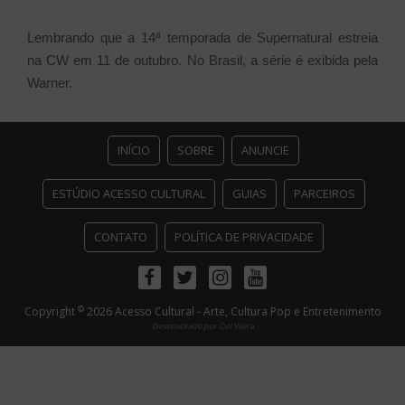
Lembrando que a 14ª temporada de Supernatural estreia
na CW em 11 de outubro. No Brasil, a série é exibida pela
Warner.
INÍCIO
SOBRE
ANUNCIE
ESTÚDIO ACESSO CULTURAL
GUIAS
PARCEIROS
CONTATO
POLÍTICA DE PRIVACIDADE
Facebook
Twitter
Instagram
Youtube
©
Copyright
2026 Acesso Cultural - Arte, Cultura Pop e Entretenimento
Desenvolvido por
Del Vieira