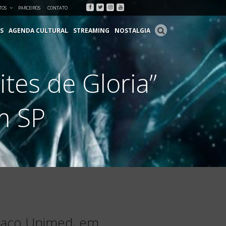
Facebook
Twitter
Instagram
Youtube
TOS
PARCEIROS
CONTATO
S
AGENDA CULTURAL
STREAMING
NOSTALGIA
tes de Gloria”
m SP
spaço Unimed, em