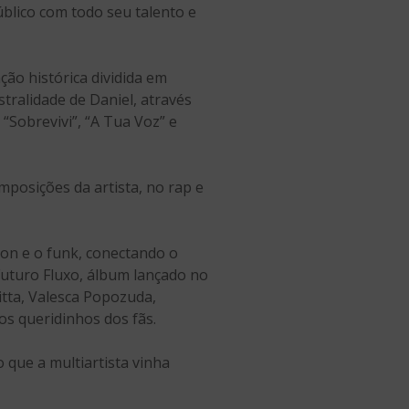
blico com todo seu talento e
ão histórica dividida em
tralidade de Daniel, através
“Sobrevivi”, “A Tua Voz” e
posições da artista, no rap e
on e o funk, conectando o
turo Fluxo, álbum lançado no
nitta, Valesca Popozuda,
os queridinhos dos fãs.
o que a multiartista vinha