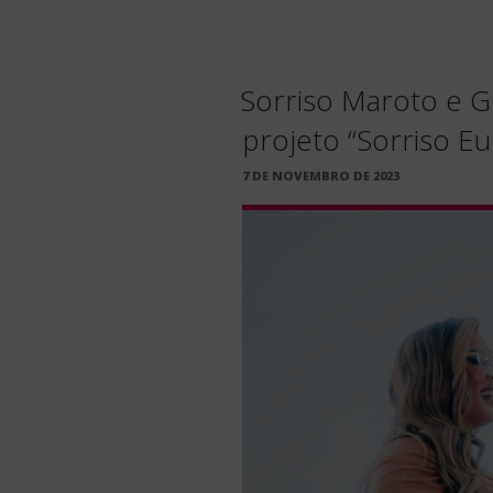
Sorriso Maroto e G
projeto “Sorriso E
PUBLICADO
7 DE NOVEMBRO DE 2023
EM