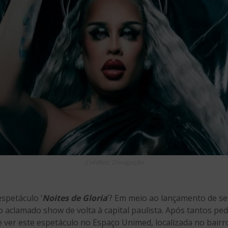
Créditos: Divulgação
spetáculo ‘
Noites de Gloria
’? Em meio ao lançamento de s
 aclamado show de volta à capital paulista. Após tantos ped
e ver este espetáculo no Espaço Unimed, localizada no bairr