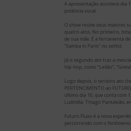
A apresentação acontece dia 1
potência vocal.
O show reúne seus maiores su
quatro atos. No primeiro, tota
de sua mãe. É a ferramenta de 
“Samba in Paris” no setlist.
Já o segundo ato traz a mesc
hip-hop, como “Leilão”, “Greta
Logo depois, o terceiro ato 
PERTENCIMENTO ao FUTURO e p
último dia 10, que conta com 1
Ludmilla, Thiago Pantaleão, e
Futuro Fluxo é a nova experiên
percorrendo com o fenômeno 