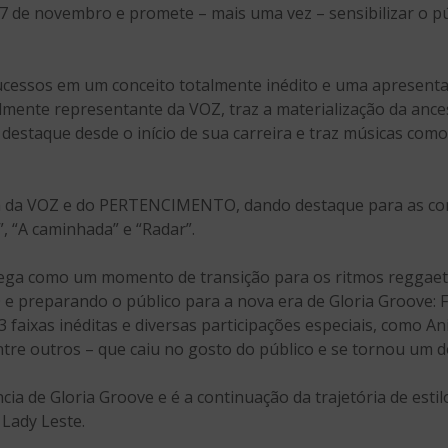
7 de novembro e promete – mais uma vez – sensibilizar o pú
cessos em um conceito totalmente inédito e uma apresentaç
lmente representante da VOZ, traz a materialização da ances
destaque desde o início de sua carreira e traz músicas como 
la da VOZ e do PERTENCIMENTO, dando destaque para as com
”, “A caminhada” e “Radar”.
chega como um momento de transição para os ritmos reggaet
reparando o público para a nova era de Gloria Groove: Fu
3 faixas inéditas e diversas participações especiais, como A
ntre outros – que caiu no gosto do público e se tornou um d
cia de Gloria Groove e é a continuação da trajetória de estil
Lady Leste.