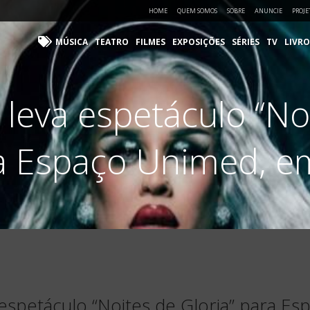
HOME
QUEM SOMOS
SOBRE
ANUNCIE
PROJE
MÚSICA
TEATRO
FILMES
EXPOSIÇÕES
SÉRIES
TV
LIVRO
 leva espetáculo “Noi
a Espaço Unimed, e
 espetáculo “Noites de Gloria” para E