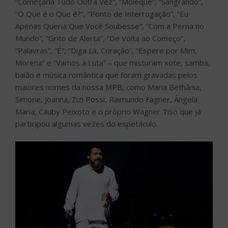
“Começaria Tudo Outra Vez”, “Moleque”, “Sangrando”,
“O Que é o Que é?”, “Ponto de Interrogação”, “Eu
Apenas Queria Que Você Soubesse”, “Com a Perna no
Mundo”, “Grito de Alerta”, “De Volta ao Começo”,
“Palavras”, “É”, “Diga Lá, Coração”, “Espere por Mim,
Morena” e “Vamos a Luta” – que misturam xote, samba,
baião e música romântica que foram gravadas pelos
maiores nomes da nossa MPB, como Maria Bethânia,
Simone, Joanna, Zizi Possi, Raimundo Fagner, Ângela
Maria, Cauby Peixoto e o próprio Wagner Tiso que já
participou algumas vezes do espetáculo.