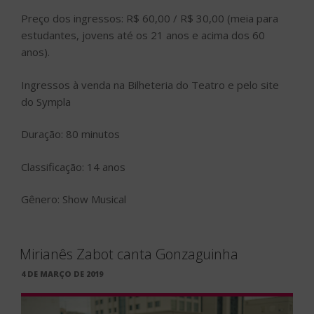
Preço dos ingressos: R$ 60,00 / R$ 30,00 (meia para
estudantes, jovens até os 21 anos e acima dos 60
anos).
Ingressos à venda na Bilheteria do Teatro e pelo site
do Sympla
Duração: 80 minutos
Classificação: 14 anos
Gênero: Show Musical
Mirianês Zabot canta Gonzaguinha
PUBLICADO
4 DE MARÇO DE 2019
EM