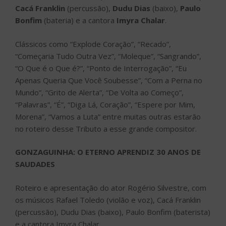
Cacá Franklin
(percussão),
Dudu Dias
(baixo),
Paulo
Bonfim
(bateria) e a cantora
Imyra Chalar
.
Clássicos como “Explode Coração”, “Recado”,
“Começaria Tudo Outra Vez”, “Moleque”, “Sangrando”,
“O Que é o Que é?”, “Ponto de Interrogação”, “Eu
Apenas Queria Que Você Soubesse”, “Com a Perna no
Mundo”, “Grito de Alerta”, “De Volta ao Começo”,
“Palavras”, “É”, “Diga Lá, Coração”, “Espere por Mim,
Morena”, “Vamos a Luta” entre muitas outras estarão
no roteiro desse Tributo a esse grande compositor.
GONZAGUINHA: O ETERNO APRENDIZ 30 ANOS DE
SAUDADES
Roteiro e apresentação do ator Rogério Silvestre, com
os músicos Rafael Toledo (violão e voz), Cacá Franklin
(percussão), Dudu Dias (baixo), Paulo Bonfim (baterista)
e a cantora Imyra Chalar.