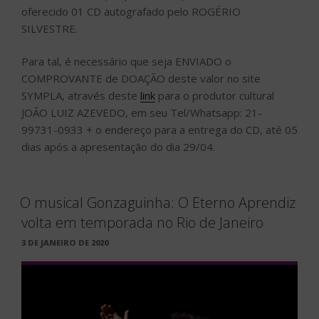
oferecido 01 CD autografado pelo ROGÉRIO
SILVESTRE.
Para tal, é necessário que seja ENVIADO o
COMPROVANTE de DOAÇÃO deste valor no site
SYMPLA, através deste
link
para o produtor cultural
JOÃO LUIZ AZEVEDO, em seu Tel/Whatsapp: 21-
99731-0933 + o endereço para a entrega do CD, até 05
dias após a apresentação do dia 29/04.
O musical Gonzaguinha: O Eterno Aprendiz
volta em temporada no Rio de Janeiro
PUBLICADO
3 DE JANEIRO DE 2020
EM