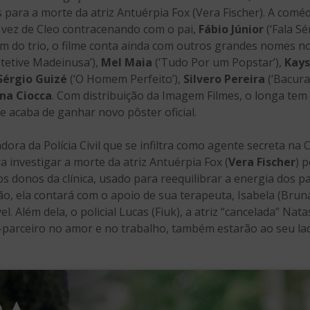
para a morte da atriz Antuérpia Fox (Vera Fischer). A coméd
a vez de Cleo contracenando com o pai,
Fábio Júnior
(‘Fala Sé
Além do trio, o filme conta ainda com outros grandes nomes 
tetive Madeinusa’),
Mel Maia
(‘Tudo Por um Popstar’),
Kays
Sérgio Guizé
(‘O Homem Perfeito’),
Silvero Pereira
(‘Bacura
na Ciocca
. Com distribuição da Imagem Filmes, o longa tem
e acaba de ganhar novo pôster oficial.
ora da Polícia Civil que se infiltra como agente secreta na C
 investigar a morte da atriz Antuérpia Fox (
Vera Fischer
) 
os donos da clínica, usado para reequilibrar a energia dos 
ão, ela contará com o apoio de sua terapeuta, Isabela (Bru
l. Além dela, o policial Lucas (Fiuk), a atriz “cancelada” Nata
x-parceiro no amor e no trabalho, também estarão ao seu la