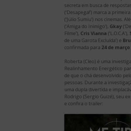
secreta em busca de respostas 
(‘Desapega!’) marca a primeir
(‘Júlio Sumiu’) nos cinemas. 
(‘Amiga do Inimigo’),
Gkay
(‘De
Filme’),
Cris Vianna
(‘L.O.C.A’),
de uma Garota Excluída’) e
Bru
confirmada para
24 de março
Roberta (Cleo) é uma investigad
Realinhamento Energético para
de que o chá desenvolvido pel
pessoas. Durante a investigaç
uma dupla divertida e implacáve
Rodrigo (Sergio Guizé), seu e
e confira o trailer: