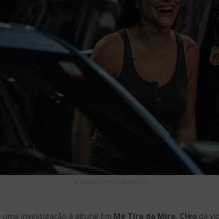
Créditos: Larissa Marques
uma investigação à altura! Em
Me Tira da Mira
,
Cleo
dá vi