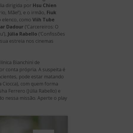
ia dirigida por
Hsu Chien
rio, Mãe!’), e o irmão,
Fiuk
no elenco, como
Viih Tube
ar Dadour
(‘Carcereiros: O
u’),
Júlia Rabello
(‘Confissões
 sua estreia nos cinemas
línica Bianchini de
por conta própria. A suspeita é
pacientes, pode estar matando
na Ciocca), com quem forma
sha Ferrero (Júlia Rabello) e
do nessa missão. Aperte o play