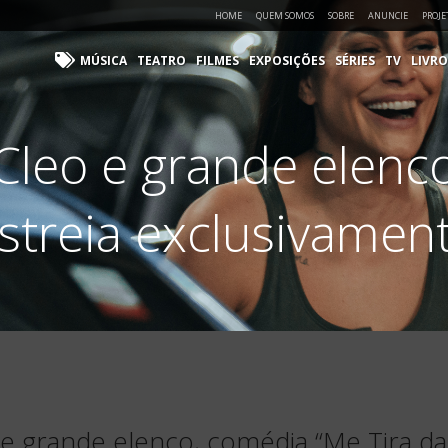
HOME
QUEM SOMOS
SOBRE
ANUNCIE
PROJE
MÚSICA
TEATRO
FILMES
EXPOSIÇÕES
SÉRIES
TV
LIVRO
 Cleo e grande elenc
estreia exclusivame
e grande elenco, comédia “Me Tira da 