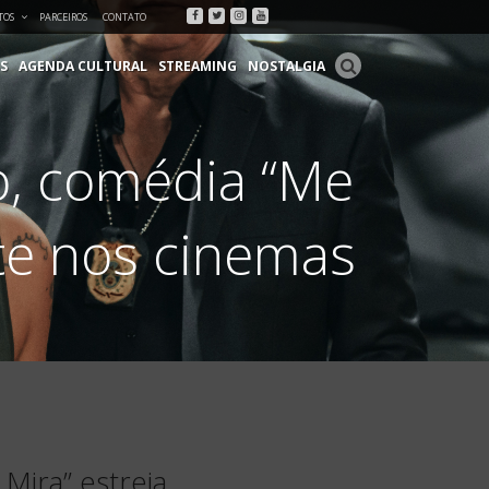
Facebook
Twitter
Instagram
Youtube
TOS
PARCEIROS
CONTATO
S
AGENDA CULTURAL
STREAMING
NOSTALGIA
o, comédia “Me
nte nos cinemas
Mira” estreia