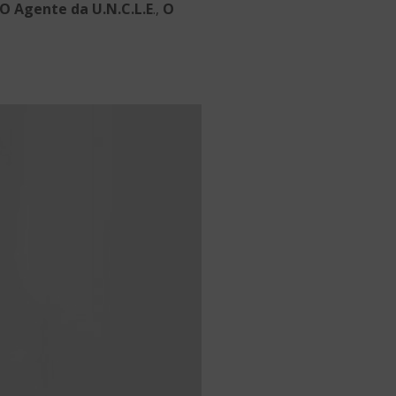
O Agente da U.N.C.L.E
.,
O