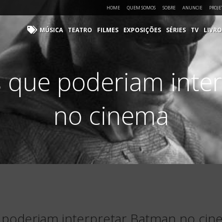
HOME
QUEM SOMOS
SOBRE
ANUNCIE
PROJE
MÚSICA
TEATRO
FILMES
EXPOSIÇÕES
SÉRIES
TV
LIVRO
 que poderiam inte
no cinema
 poderiam interpretar Batman no cin