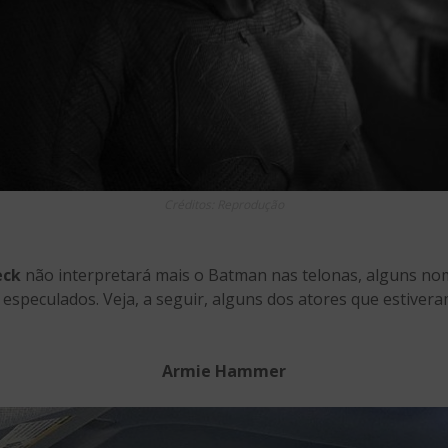
Créditos: Reprodução
eck
não interpretará mais o Batman nas telonas, alguns nom
speculados. Veja, a seguir, alguns dos atores que estiver
Armie Hammer