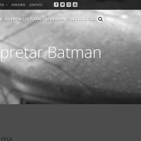
Facebook
Twitter
Instagram
Youtube
TOS
PARCEIROS
CONTATO
S
AGENDA CULTURAL
STREAMING
NOSTALGIA
rpretar Batman
ema