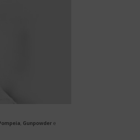
Pompeia
,
Gunpowder
e