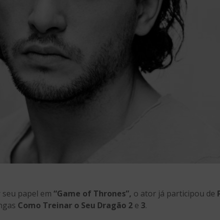
r seu papel em
“Game of Thrones”,
o ator já participou de
ongas
Como Treinar o Seu Dragão 2
e
3
.