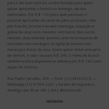
para o dia todo terá um combo fechado para quem
quiser aproveitar o brunch no domingo, dia dos
namorados. Por R＄ 170 (para duas pessoas) é
possível aproveitar da cesta de pães (croissant, mini
pão francês, brioche e levain); manteiga, requeijão e
geleia da casa; ovos mexidos com bacon; dois sucos
naturais, duas bebidas quentes; uma torta mousse de
chocolate com morangos ou tigela de banana com
maracujá e frutas da casa. Quem quiser incluir uma jarra
de clericot, o valor vai para R＄ 240. O menu do brunch
também estará disponível no delivery por R＄ 190 (sem
opção de clericot).
Rua Padre Carvalho, 204 — Fone: (11) 3816-0210 —
Whatsapp (11) 97504-2201 | horário de segunda a
domingo das 9h às 18h | Site| @nouzincafe
NEGRONI