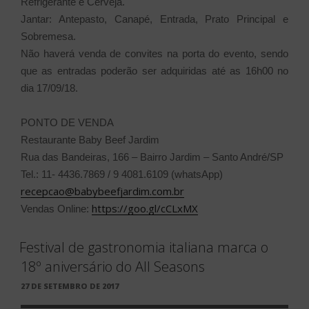
Refrigerante e Cerveja.
Jantar: Antepasto, Canapé, Entrada, Prato Principal e
Sobremesa.
Não haverá venda de convites na porta do evento, sendo
que as entradas poderão ser adquiridas até as 16h00 no
dia 17/09/18.
PONTO DE VENDA
Restaurante Baby Beef Jardim
Rua das Bandeiras, 166 – Bairro Jardim – Santo André/SP
Tel.: 11- 4436.7869 / 9 4081.6109 (whatsApp)
recepcao@babybeefjardim.com.br
https://goo.gl/cCLxMX
Vendas Online:
Festival de gastronomia italiana marca o
18º aniversário do All Seasons
PUBLICADO
27 DE SETEMBRO DE 2017
EM