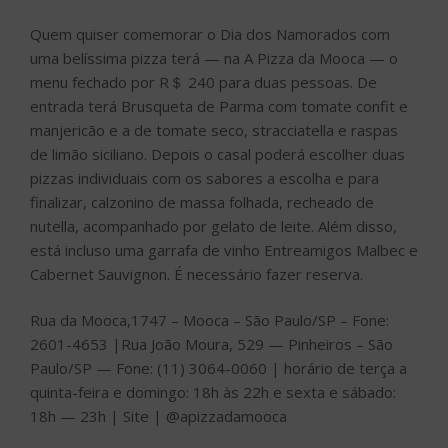
Quem quiser comemorar o Dia dos Namorados com
uma belíssima pizza terá — na A Pizza da Mooca — o
menu fechado por R＄ 240 para duas pessoas. De
entrada terá Brusqueta de Parma com tomate confit e
manjericão e a de tomate seco, stracciatella e raspas
de limão siciliano. Depois o casal poderá escolher duas
pizzas individuais com os sabores a escolha e para
finalizar, calzonino de massa folhada, recheado de
nutella, acompanhado por gelato de leite. Além disso,
está incluso uma garrafa de vinho Entreamigos Malbec e
Cabernet Sauvignon. É necessário fazer reserva.
Rua da Mooca,1747 – Mooca – São Paulo/SP – Fone:
2601-4653 |Rua João Moura, 529 — Pinheiros – São
Paulo/SP — Fone: (11) 3064-0060 | horário de terça a
quinta-feira e domingo: 18h às 22h e sexta e sábado:
18h — 23h | Site | @apizzadamooca