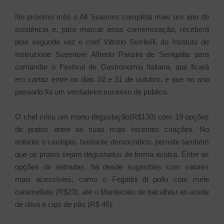
No próximo mês o All Seasons completa mais um ano de
existência e, para marcar essa comemoração, receberá
pela segunda vez o chef Vittorio Serritelli, do Instituto de
Instruzione Superiore Alfredo Panzini de Senigallia para
comandar o Festival de Gastronomia Italiana, que ficará
em cartaz entre os dias 02 e 31 de outubro, e que no ano
passado foi um verdadeiro sucesso de público.
O chef criou um menu degustação(R$130) com 19 opções
de pratos entre as suas mais recentes criações. No
entanto o cardápio, bastante democrático, permite também
que os pratos sejam degustados de forma avulsa. Entre as
opções de entradas, há desde sugestões com valores
mais acessíveis, como o Fegatini di pollo com mele
caramellate (R$23), até o Mantecato de bacalhau ao azeite
de oliva e cips de pão (R$ 45).