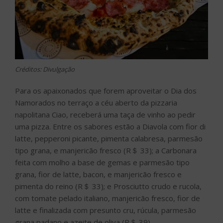
Créditos: Divulgação
Para os apaixonados que forem aproveitar o Dia dos
Namorados no terraço a céu aberto da pizzaria
napolitana Ciao, receberá uma taça de vinho ao pedir
uma pizza. Entre os sabores estão a Diavola com fior di
latte, pepperoni picante, pimenta calabresa, parmesão
tipo grana, e manjericão fresco (R＄ 33); a Carbonara
feita com molho a base de gemas e parmesão tipo
grana, fior de latte, bacon, e manjericão fresco e
pimenta do reino (R＄ 33); e Prosciutto crudo e rucola,
com tomate pelado italiano, manjericão fresco, fior de
latte e finalizada com presunto cru, rúcula, parmesão
grana padano e azeite de oliva (R＄ 39).