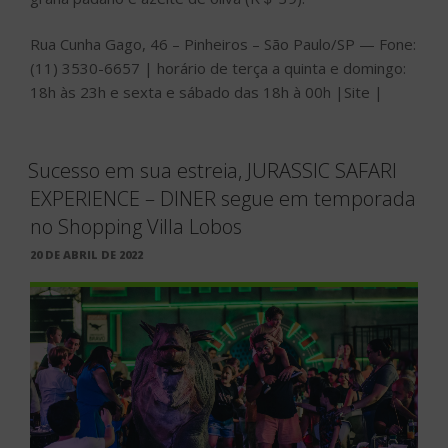
Rua Cunha Gago, 46 – Pinheiros – São Paulo/SP — Fone:
(11) 3530-6657 | horário de terça a quinta e domingo:
18h às 23h e sexta e sábado das 18h à 00h |Site |
Sucesso em sua estreia, JURASSIC SAFARI
EXPERIENCE – DINER segue em temporada
no Shopping Villa Lobos
PUBLICADO
20 DE ABRIL DE 2022
EM