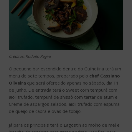
Créditos: Rodolfo Regini
O pequeno bar escondido dentro do Guilhotina terá um
menu de sete tempos, preparado pelo
chef
Cassiano
Oliveira
que será oferecido apenas no sábado, dia 11
de junho. De entrada terá o Sweet corn tempurá com
aioli trufado, tempurá de shissô com tartar de atum e
Creme de aspargos selados, aioli trufado com espuma
de queijo de cabra e ovas de tobijo.
Já para os principais terá o Lagostin ao molho de mel e
lasanha de cordeiro com grana padano. Por fim, para