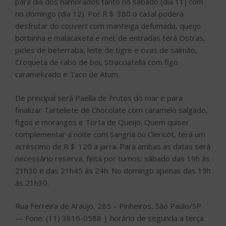
para dia dos namorados tanto no sábado (dia 11) com
no domingo (dia 12). Por R＄ 380 o casal poderá
desfrutar do couvert com manteiga defumada, queijo
borbinha e malacaxeta e mel; de entradas terá Ostras,
picles de beterraba, leite de tigre e ovas de salmão,
Croqueta de rabo de boi, Stracciatella com figo
caramelizado e Taco de Atum.
De principal será Paella de Frutos do mar e para
finalizar Tartellete de Chocolate com caramelo salgado,
figos e morangos e Torta de Queijo. Quem quiser
complementar a noite com Sangria ou Clericot, terá um
acréscimo de R＄ 120 a jarra. Para ambas as datas será
necessário reserva, feita por turnos: sábado das 19h às
21h30 e das 21h45 às 24h. No domingo apenas das 19h
às 21h30.
Rua Ferreira de Araújo, 285 – Pinheiros, São Paulo/SP
— Fone: (11) 3816-0588 | horário de segunda a terça