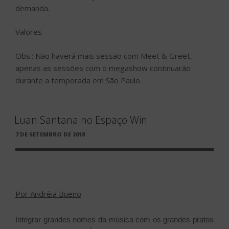
demanda.
Valores
Obs.: Não haverá mais sessão com Meet & Greet,
apenas as sessões com o megashow continuarão
durante a temporada em São Paulo.
Luan Santana no Espaço Win
PUBLICADO
7 DE SETEMBRO DE 2018
EM
Por Andréia Bueno
Integrar grandes nomes da música com os grandes pratos