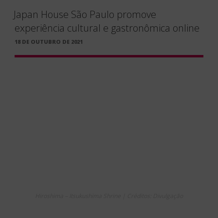
Japan House São Paulo promove
experiência cultural e gastronômica online
PUBLICADO
18 DE OUTUBRO DE 2021
EM
Hiroshima – Itsukushima Shrine | Créditos: Divulgação