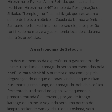
Hiroshima; o Ryokan Azumi Setoda, que fica na Ilha
Ikuchi em Hiroshima; o 46º templo da Peregrinação de
Shikoku, “Templo Joruri”, as nishikigoi, que retratam o
senso de beleza nipônico; a Cúpula da bomba atômica; o
Santuário de Itsukushima, com o seu elegante portão
torii fixado no mar, e a gastronomia local de cada uma
das três províncias.
A gastronomia de Setouchi
Em dois momentos da experiência, a gastronomia de
Ehime, Hiroshima e Yamaguchi serão apresentadas pela
chef Telma Shiraishi
. A primeira etapa começa pela
degustação do drinque de boas-vindas, saquê Kinkan
Kuromatsu Junmai Ginjo, de Yamaguchi, bebida alcoólica
fermentada tradicional no Japão. Na sequência, a
primeira entrada é o Senzanki, porção de frango
karaage de Ehime. A segunda será uma porção de
kimpira renkonde Yamaguchi. E de Hiroshima, será