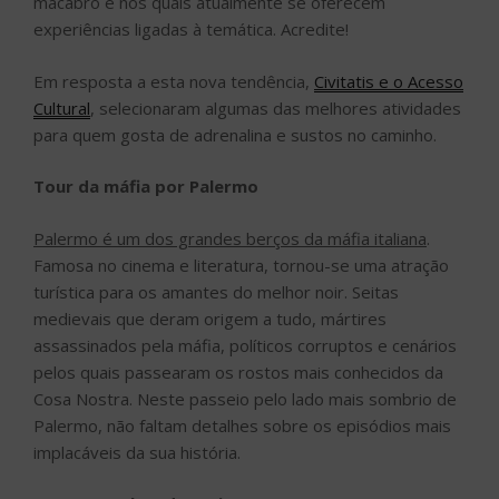
macabro e nos quais atualmente se oferecem
experiências ligadas à temática. Acredite!
Em resposta a esta nova tendência,
Civitatis e o Acesso
Cultural
, selecionaram algumas das melhores atividades
para quem gosta de adrenalina e sustos no caminho.
Tour da máfia por Palermo
Palermo é um dos grandes berços da máfia italiana
.
Famosa no cinema e literatura, tornou-se uma atração
turística para os amantes do melhor noir. Seitas
medievais que deram origem a tudo, mártires
assassinados pela máfia, políticos corruptos e cenários
pelos quais passearam os rostos mais conhecidos da
Cosa Nostra. Neste passeio pelo lado mais sombrio de
Palermo, não faltam detalhes sobre os episódios mais
implacáveis da sua história.