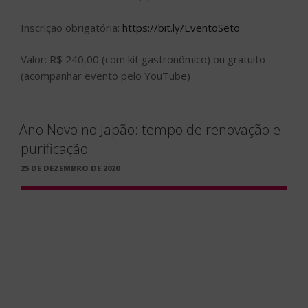
Inscrição obrigatória:
https://bit.ly/EventoSeto
Valor: R$ 240,00 (com kit gastronômico) ou gratuito
(acompanhar evento pelo YouTube)
Ano Novo no Japão: tempo de renovação e
purificação
PUBLICADO
25 DE DEZEMBRO DE 2020
EM