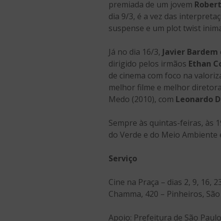
premiada de um jovem
Robert
dia 9/3, é a vez das interpret
suspense e um plot twist inima
Já no dia 16/3,
Javier Bardem
dirigido pelos irmãos
Ethan C
de cinema com foco na valoriz
melhor filme e melhor diretor
Medo (2010), com
Leonardo D
Sempre às quintas-feiras, às 
do Verde e do Meio Ambiente e
Serviço
Cine na Praça – dias 2, 9, 16,
Chamma, 420 – Pinheiros, São 
Apoio: Prefeitura de São Paul