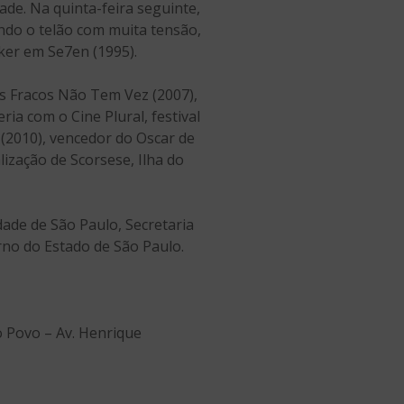
ade. Na quinta-feira seguinte,
ndo o telão com muita tensão,
lker em Se7en (1995).
os Fracos Não Tem Vez (2007),
ria com o Cine Plural, festival
(2010), vencedor do Oscar de
ização de Scorsese, Ilha do
ade de São Paulo, Secretaria
rno do Estado de São Paulo.
do Povo – Av. Henrique