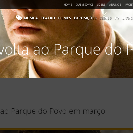
HOME
QUEM SOMOS
SOBRE
ANUNCIE
PROJE
MÚSICA
TEATRO
FILMES
EXPOSIÇÕES
SÉRIES
TV
LIVRO
 volta ao Parque do
a ao Parque do Povo em março