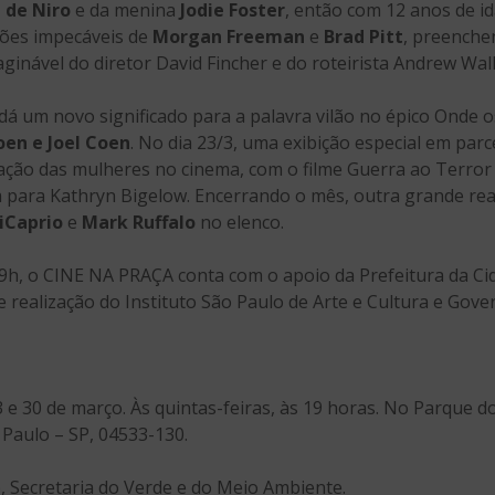
 de Niro
e da menina
Jodie Foster
, então com 12 anos de id
ações impecáveis de
Morgan Freeman
e
Brad Pitt
, preenche
ginável do diretor David Fincher e do roteirista Andrew Wa
dá um novo significado para a palavra vilão no épico Onde 
oen e Joel Coen
. No dia 23/3, uma exibição especial em parce
ação das mulheres no cinema, com o filme Guerra ao Terror 
a para Kathryn Bigelow. Encerrando o mês, outra grande real
iCaprio
e
Mark Ruffalo
no elenco.
19h, o CINE NA PRAÇA conta com o apoio da Prefeitura da Cid
 realização do Instituto São Paulo de Arte e Cultura e Gove
 23 e 30 de março. Às quintas-feiras, às 19 horas. No Parque 
Paulo – SP, 04533-130.
o, Secretaria do Verde e do Meio Ambiente.