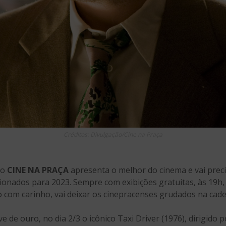
Créditos: Divulgação/Cine na Praça
 o
CINE NA PRAÇA
apresenta o melhor do cinema e vai preci
ecionados para 2023. Sempre com exibições gratuitas, às 19h
o com carinho, vai deixar os cinepracenses grudados na cade
de ouro, no dia 2/3 o icônico Taxi Driver (1976), dirigido 