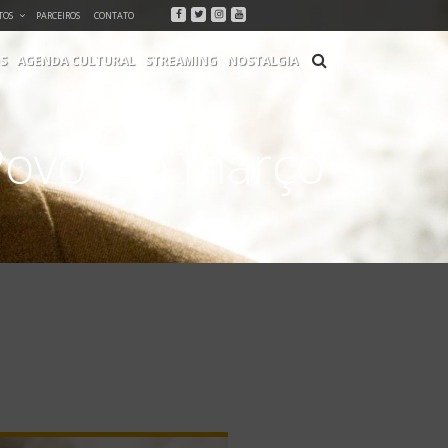
Facebook
Twitter
Instagram
Youtube
TOS
PARCEIROS
CONTATO
S
AGENDA CULTURAL
STREAMING
NOSTALGIA
 Povo em março