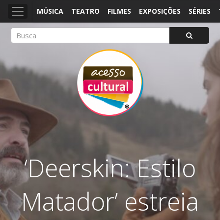
MÚSICA
TEATRO
FILMES
EXPOSIÇÕES
SÉRIES
ACESSO CULTURAL
Arte, Cultura Pop e Entretenimento
‘Deerskin: Estilo
Matador’ estreia