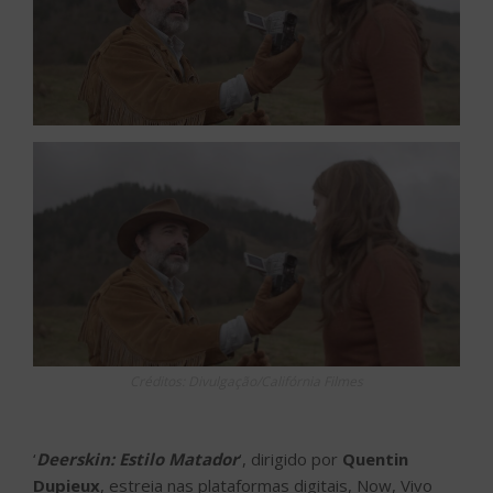
Créditos: Divulgação/Califórnia Filmes
‘
Deerskin: Estilo Matador
‘, dirigido por
Quentin
Dupieux
, estreia nas plataformas digitais, Now, Vivo