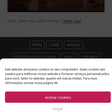
Quer saber mais sobre Filmes?
Clique aqui
!
INÍCIO
SOBRE
ANUNCIE
ESTÚDIO ACESSO CULTURAL
GUIAS
PARCEIROS
CONTATO
POLÍTICA DE PRIVACIDADE
Este website armazena cookies no seu computador. Esses cookies são
usados ​​para melhorar nosso website e fornecer serviços personalizados
para você, tanto no website, quanto em outras mídias. Para mais
Facebook
Twitter
Instagram
Youtube
informações acesse nossa página de
©
Copyright
2026 Acesso Cultural - Arte, Cultura Pop e Entretenimento
Desenvolvido por
Del Vieira
Aceitar cookies
Negar