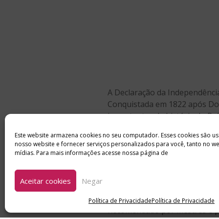
A Declaração da Independênci
Conquistada em 1822 após Dom
importantes da história do Pa
especialistas do Clube de Aut
Este website armazena cookies no seu computador. Esses cookies são us
nosso website e fornecer serviços personalizados para você, tanto no w
A História do Brasil Colonial
mídias. Para mais informações acesse nossa página de
Aceitar cookies
Negar
O livro paradidático conta a 
Política de Privacidade
Política de Privacidade
Recomendado por mestres e pr