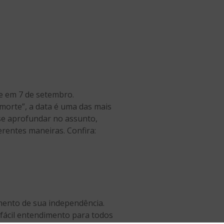
e em 7 de setembro.
morte”, a data é uma das mais
 se aprofundar no assunto,
erentes maneiras. Confira:
omento de sua independência.
fácil entendimento para todos