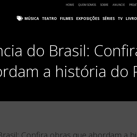
HOME
QUEM SOMOS
SOBRE
ANUNCIE
PROJE
MÚSICA
TEATRO
FILMES
EXPOSIÇÕES
SÉRIES
TV
LIVRO
ia do Brasil: Confi
rdam a história do 
asil: Confira obras que abordam a his