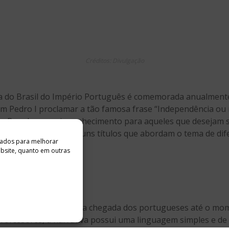
Créditos: Divulgação
a do Brasil do Império Português é comemorada anualment
 Pedro I proclamar a tão famosa frase “Independência ou 
ís. Para levar mais conhecimento para aqueles que desejam
ores, selecionaram alguns títulos que abordam o tema de dif
ados ​​para melhorar
ebsite, quanto em outras
, por András Pataki
Créditos: Divulgação
história do Brasil desde a chegada dos portugueses até o m
ofessores, a narrativa possui uma linguagem simples e de 