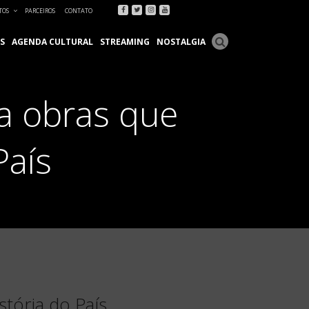
Facebook
Twitter
Instagram
Youtube
TOS
PARCEIROS
CONTATO
S
AGENDA CULTURAL
STREAMING
NOSTALGIA
ra obras que
País
tória do País