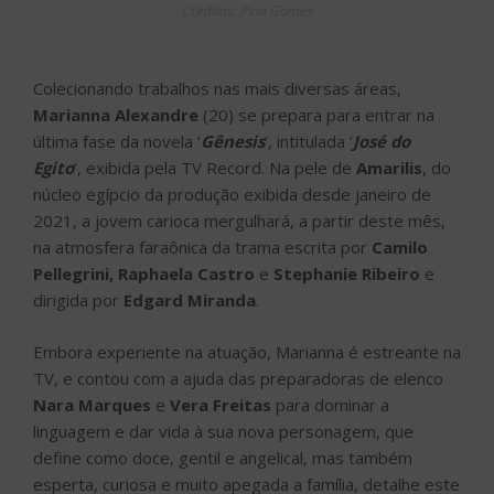
Créditos: Pino Gomes
Colecionando trabalhos nas mais diversas áreas,
Marianna Alexandre
(20) se prepara para entrar na
última fase da novela ‘
Gênesis
‘, intitulada ‘
José do
Egito
‘, exibida pela TV Record. Na pele de
Amarilis
, do
núcleo egípcio da produção exibida desde janeiro de
2021, a jovem carioca mergulhará, a partir deste mês,
na atmosfera faraônica da trama escrita por
Camilo
Pellegrini, Raphaela Castro
e
Stephanie Ribeiro
e
dirigida por
Edgard Miranda
.
Embora experiente na atuação, Marianna é estreante na
TV, e contou com a ajuda das preparadoras de elenco
Nara Marques
e
Vera Freitas
para dominar a
linguagem e dar vida à sua nova personagem, que
define como doce, gentil e angelical, mas também
esperta, curiosa e muito apegada a família, detalhe este