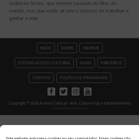
mulheres fortes, que sentem saudade do filho, do
marido, mas que estão ali com o objetivo de trabalhar e
ganhar a vida.
INÍCIO
SOBRE
ANUNCIE
ESTÚDIO ACESSO CULTURAL
GUIAS
PARCEIROS
CONTATO
POLÍTICA DE PRIVACIDADE
Facebook
Twitter
Instagram
Youtube
©
Copyright
2026 Acesso Cultural - Arte, Cultura Pop e Entretenimento
Desenvolvido por
Del Vieira
Este website armazena cookies no seu computador. Esses cookies são