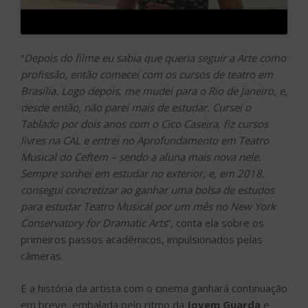
“
Depois do filme eu sabia que queria seguir a Arte como
profissão, então comecei com os cursos de teatro em
Brasília. Logo depois, me mudei para o Rio de Janeiro, e,
desde então, não parei mais de estudar. Cursei o
Tablado por dois anos com o Cico Caseira, fiz cursos
livres na CAL e entrei no Aprofundamento em Teatro
Musical do Ceftem – sendo a aluna mais nova nele.
Sempre sonhei em estudar no exterior, e, em 2018,
consegui concretizar ao ganhar uma bolsa de estudos
para estudar Teatro Musical por um mês no New York
Conservatory for Dramatic Arts
“, conta ela sobre os
primeiros passos acadêmicos, impulsionados pelas
câmeras.
E a história da artista com o cinema ganhará continuação
em breve, embalada pelo ritmo da
Jovem Guarda
e