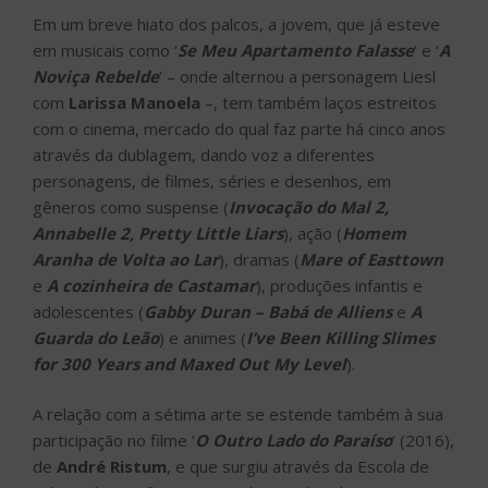
Em um breve hiato dos palcos, a jovem, que já esteve
em musicais como ‘
Se Meu Apartamento Falasse
‘ e ‘
A
Noviça Rebelde
‘ – onde alternou a personagem Liesl
com
Larissa Manoela
–, tem também laços estreitos
com o cinema, mercado do qual faz parte há cinco anos
através da dublagem, dando voz a diferentes
personagens, de filmes, séries e desenhos, em
gêneros como suspense (
Invocação do Mal 2,
Annabelle 2, Pretty Little Liars
), ação (
Homem
Aranha de Volta ao Lar
), dramas (
Mare of Easttown
e
A cozinheira de Castamar
), produções infantis e
adolescentes (
Gabby Duran – Babá de Alliens
e
A
Guarda do Leão
) e animes (
I’ve Been Killing Slimes
for 300 Years and Maxed Out My Level
).
A relação com a sétima arte se estende também à sua
participação no filme ‘
O Outro Lado do Paraíso
‘ (2016),
de
André Ristum
, e que surgiu através da Escola de