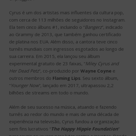
Cyrus é um dos artistas mais influentes da cultura pop,
com cerca de 113 milhões de seguidores no Instagram.
Ela tem cinco álbuns #1, incluindo o “
Bangerz
“, indicado
ao Grammy de 2013, que também ganhou certificado
de platina nos EUA. Além disso, a cantora teve cinco
turnês mundiais com ingressos esgotados ao longo de
sua carreira. Em 2015, ela lançou seu álbum
experimental gratuito de 23 faixas, “
Miley Cyrus and
Her Dead Petz
“, co-produzido por
Wayne Coyne
e
outros membros do
Flaming Lips
. Seu sexto álbum,
“
Younger Now
“, lançado em 2017, ultrapassou 2,2
bilhões de streams em todo o mundo.
Além de seu sucesso na música, atuando e fazendo
turnês ao redor do mundo e mais de uma década de
experiência na televisão, Cyrus fundou a organização
sem fins lucrativos “
The Happy Hippie Foundation
”
para reunir os jovens para lutar contra a injustiça. Desde