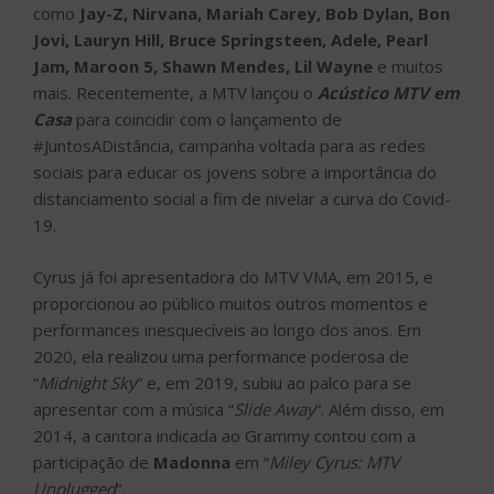
como
Jay-Z, Nirvana, Mariah Carey, Bob Dylan, Bon
Jovi, Lauryn Hill, Bruce Springsteen, Adele, Pearl
Jam, Maroon 5, Shawn Mendes, Lil Wayne
e muitos
mais. Recentemente, a MTV lançou o
Acústico MTV em
Casa
para coincidir com o lançamento de
#JuntosADistância, campanha voltada para as redes
sociais para educar os jovens sobre a importância do
distanciamento social a fim de nivelar a curva do Covid-
19.
Cyrus já foi apresentadora do MTV VMA, em 2015, e
proporcionou ao público muitos outros momentos e
performances inesquecíveis ao longo dos anos. Em
2020, ela realizou uma performance poderosa de
“
Midnight Sky
” e, em 2019, subiu ao palco para se
apresentar com a música “
Slide Away
“. Além disso, em
2014, a cantora indicada ao Grammy contou com a
participação de
Madonna
em “
Miley Cyrus: MTV
Unplugged
“.