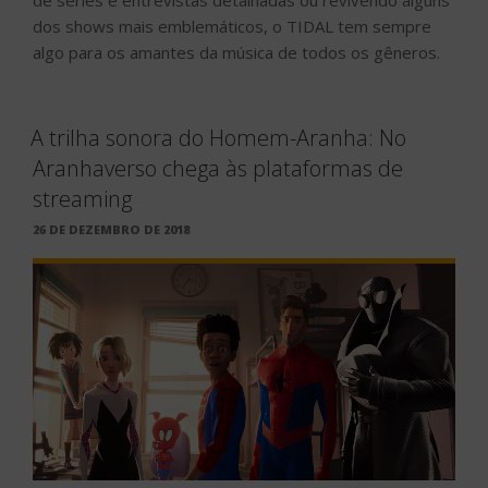
de séries e entrevistas detalhadas ou revivendo alguns
dos shows mais emblemáticos, o TIDAL tem sempre
algo para os amantes da música de todos os gêneros.
A trilha sonora do Homem-Aranha: No
Aranhaverso chega às plataformas de
streaming
PUBLICADO
26 DE DEZEMBRO DE 2018
EM