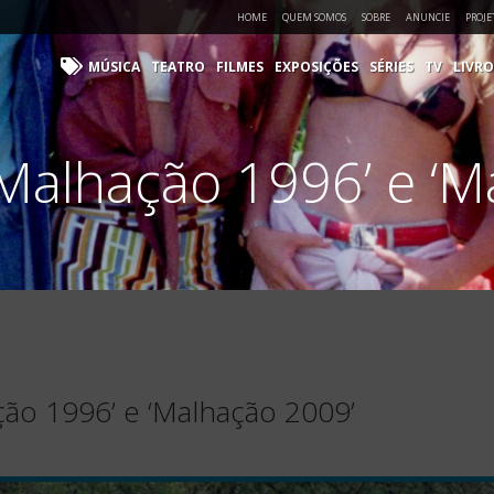
HOME
QUEM SOMOS
SOBRE
ANUNCIE
PROJE
MÚSICA
TEATRO
FILMES
EXPOSIÇÕES
SÉRIES
TV
LIVRO
‘Malhação 1996’ e ‘
ção 1996’ e ‘Malhação 2009’