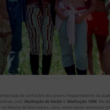
Créditos: Acervo TV Globo
emporada de confusões dos jovens frequentadores da academ
stórias, com ‘
Malhação de Verão
‘ e ‘
Malhação 1996
‘. No di
as no Rancho da Maromba e, claro, vivem várias aventuras em