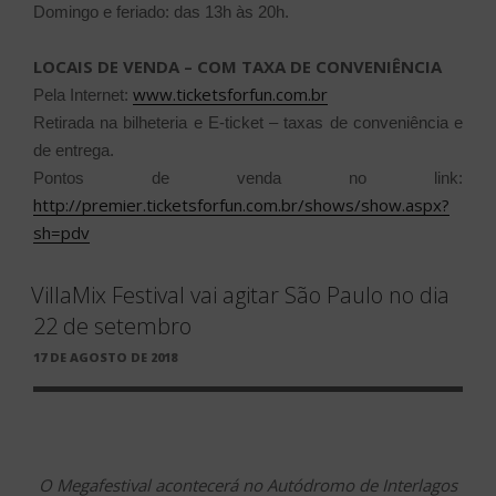
Domingo e feriado: das 13h às 20h.
LOCAIS DE VENDA – COM TAXA DE CONVENIÊNCIA
www.ticketsforfun.com.br
Pela Internet:
Retirada na bilheteria e E-ticket – taxas de conveniência e
de entrega.
Pontos de venda no link:
http://premier.ticketsforfun.com.br/shows/show.aspx?
sh=pdv
VillaMix Festival vai agitar São Paulo no dia
22 de setembro
PUBLICADO
17 DE AGOSTO DE 2018
EM
O Megafestival acontecerá no Autódromo de Interlagos