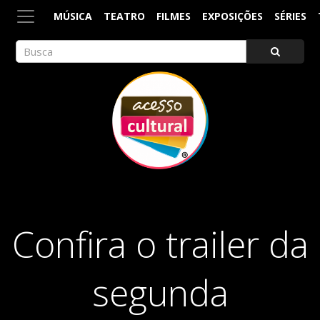
MÚSICA
TEATRO
FILMES
EXPOSIÇÕES
SÉRIES
ACESSO CULTURAL
Arte, Cultura Pop e Entretenimento
Confira o trailer da
segunda