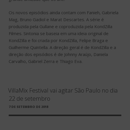
Os novos episódios ainda contam com Fanieh, Gabriela
Mag, Bruno Gadiol e Marat Descartes. A série é
produzida pela Gullane e coproduzida pela KondZilla
Filmes. Sintonia se baseia em uma ideia original de
KondZilla e foi criada por KondZilla, Felipe Braga e
Guilherme Quintella. A direção geral é de KondZilla e a
direção dos episódios é de Johnny Araújo, Daniela
Carvalho, Gabriel Zerra e Thiago Eva.
VillaMix Festival vai agitar São Paulo no dia
22 de setembro
PUBLICADO
7 DE SETEMBRO DE 2018
EM