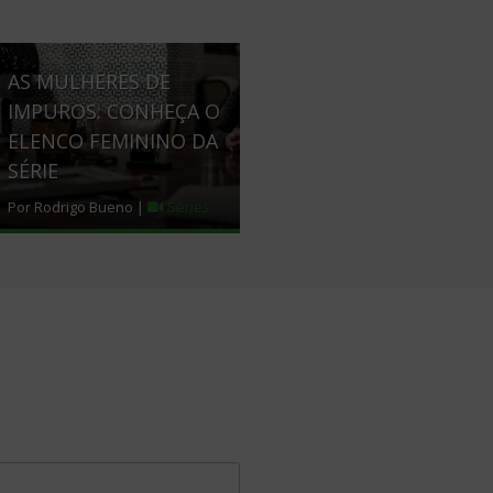
AS MULHERES DE
IMPUROS: CONHEÇA O
ELENCO FEMININO DA
SÉRIE
Por Rodrigo Bueno |
Séries