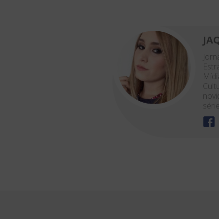
JA
Jor
Estr
Mídi
Cult
novi
séri