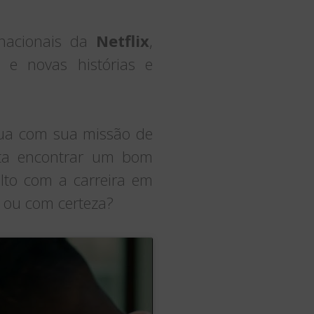
nacionais da
Netflix
,
o e novas histórias e
nua com sua missão de
enta encontrar um bom
lto com a carreira em
im ou com certeza?