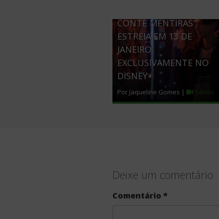
3ª TEMPORADA DE “ME
CONTE MENTIRAS”
ESTREIA EM 13 DE
JANEIRO
EXCLUSIVAMENTE NO
DISNEY+
Por Jaqueline Gomes |
Séries
Deixe um comentário
Comentário
*