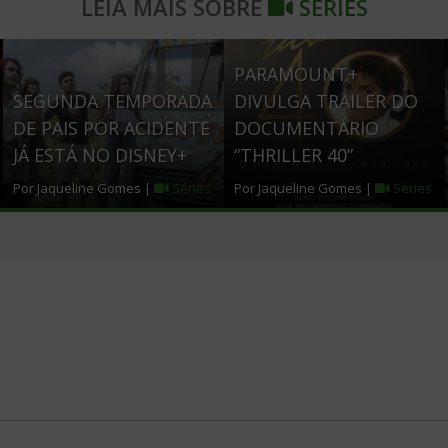
LEIA MAIS SOBRE
SÉRIES
b
t
e
o
e
PARAMOUNT+
o
r
SEGUNDA TEMPORADA
DIVULGA TRAILER DO
DE PAIS POR ACIDENTE
DOCUMENTÁRIO
k
JÁ ESTÁ NO DISNEY+
“THRILLER 40”
Por Jaqueline Gomes |
Séries
Por Jaqueline Gomes |
Séries