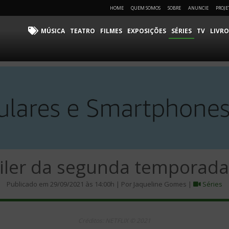
HOME
QUEM SOMOS
SOBRE
ANUNCIE
PROJE
MÚSICA
TEATRO
FILMES
EXPOSIÇÕES
SÉRIES
TV
LIVRO
ailer da segunda temporada 
Publicado em 29/09/2021 às 14:00h | Por Jaqueline Gomes |
Séries
Créditos: NETFLIX © 2021