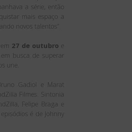
anhava a série, então
nquistar mais espaço a
ando novos talentos”.
x em
27 de outubro
e
 em busca de superar
os une.
Bruno Gadiol e Marat
Zilla Filmes. Sintonia
dZilla, Felipe Braga e
 episódios é de Johnny