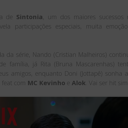
da de
Sintonia
, um dos maiores sucessos 
vela participações especiais, muita emoçã
 da série, Nando (Cristian Malheiros) conti
 de família, já Rita (Bruna Mascarenhas) t
eus amigos, enquanto Doni (Jottapê) sonha a
é feat com
MC Kevinho
e
Alok
. Vai ser hit s