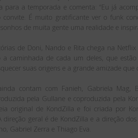
a para a temporada e comenta: “Eu já acomp
convite. É muito gratificante ver o funk co
 sonhos de muita gente uma realidade e inspir
tórias de Doni, Nando e Rita chega na Netfli
a caminhada de cada um deles, que estão
quecer suas origens e a grande amizade que 
ainda contam com Fanieh, Gabriela Mag, 
produzida pela Gullane e coproduzida pela Kond
a original de KondZilla e foi criada por Kon
A direção geral é de KondZilla e a direção dos
ho, Gabriel Zerra e Thiago Eva.