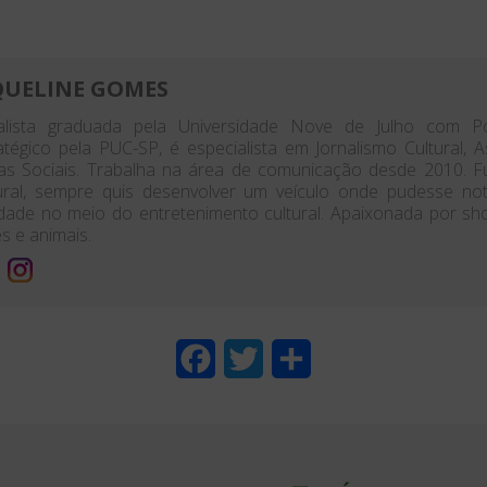
QUELINE GOMES
nalista graduada pela Universidade Nove de Julho com P
atégico pela PUC-SP, é especialista em Jornalismo Cultural,
as Sociais. Trabalha na área de comunicação desde 2010. 
ural, sempre quis desenvolver um veículo onde pudesse no
dade no meio do entretenimento cultural. Apaixonada por shows
es e animais.
F
T
S
a
w
h
c
i
a
e
t
r