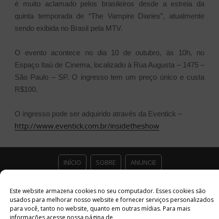
é muito aclamado pelos brasileiros desde a estreia da
quinta temporada de “The Vampire Diaries”, atualmente
sendo exibida no Brasil pela MTV.
O evento acontece no dia 10 de outubro, às 10h, no
Espaço Itaú de Cinema, localizado à Rua Augusta – 1475 –
São Paulo – SP. O ingresso tem um preço único e custa
R$100.
O ingresso pode ser adquirido através da Eventick –
http://www.eventick.com.br/insidetheshow
INÍCIO
SOBRE
ANUNCIE
ESTÚDIO ACESSO CULTURAL
GUIAS
PARCEIROS
Este website armazena cookies no seu computador. Esses cookies são
usados ​​para melhorar nosso website e fornecer serviços personalizados
para você, tanto no website, quanto em outras mídias. Para mais
CONTATO
POLÍTICA DE PRIVACIDADE
informações acesse nossa página de