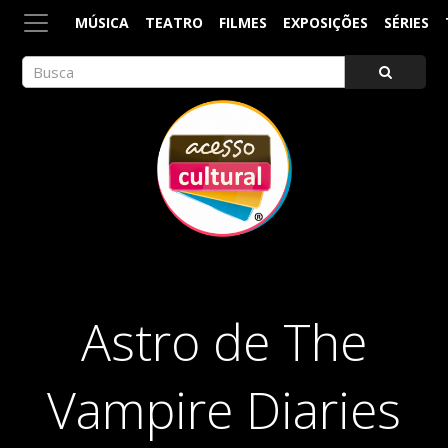
MÚSICA
TEATRO
FILMES
EXPOSIÇÕES
SÉRIES
ACESSO CULTURAL
Arte, Cultura Pop e Entretenimento
Astro de The
Vampire Diaries