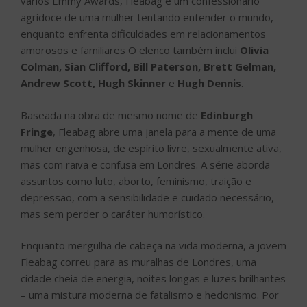
vários Emmy Awards, Fleabag é um confessionário
agridoce de uma mulher tentando entender o mundo,
enquanto enfrenta dificuldades em relacionamentos
amorosos e familiares O elenco também inclui
Olivia
Colman, Sian Clifford, Bill Paterson, Brett Gelman,
Andrew Scott, Hugh Skinner
e
Hugh Dennis
.
Baseada na obra de mesmo nome de
Edinburgh
Fringe
, Fleabag abre uma janela para a mente de uma
mulher engenhosa, de espírito livre, sexualmente ativa,
mas com raiva e confusa em Londres. A série aborda
assuntos como luto, aborto, feminismo, traição e
depressão, com a sensibilidade e cuidado necessário,
mas sem perder o caráter humorístico.
Enquanto mergulha de cabeça na vida moderna, a jovem
Fleabag correu para as muralhas de Londres, uma
cidade cheia de energia, noites longas e luzes brilhantes
– uma mistura moderna de fatalismo e hedonismo. Por