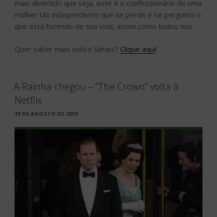
mais divertido que seja, este é o confessionário de uma
mulher tão independente que se perde e se pergunta o
que está fazendo de sua vida, assim como todos nós.
Quer saber mais sobre Séries?
Clique aqui
!
A Rainha chegou – “The Crown” volta à
Netflix
PUBLICADO
19 DE AGOSTO DE 2019
EM