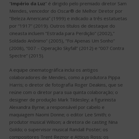
“
Império da Luz
” é dirigido pelo premiado diretor Sam
Mendes, vencedor do Oscar® de Melhor Diretor por
“Beleza Americana” (1999) e indicado a três estatuetas
por “1917” (2019). Outros títulos de destaque do
cineasta incluem “Estrada para Perdição” (2002),”
Soldado Anônimo” (2005), “Foi Apenas Um Sonho”
(2008), “007 – Operação Skyfall” (2012) e “007 Contra
Spectre” (2015).
A equipe cinematográfica inclui os antigos
colaboradores de Mendes, como a produtora Pippa
Harris; o diretor de fotografia Roger Deakins, que se
reúne com o diretor para sua quinta colaboração; o
designer de produção Mark Tildesley; a figurinista
Alexandra Byrne; a responsável por cabelo e
maquiagem Naomi Donne; o editor Lee Smith; o
produtor musical Wilson; a diretora de casting Nina
Goldo; o supervisor musical Randall Poster; os
compositores Trent Reznor e Atticus Ross; os