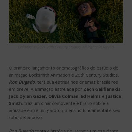
Créditos: © 2021 20th Century Studios. All Rights Reserved.
O primeiro lançamento cinematográfico do estúdio de
animação Locksmith Animation e 20th Century Studios,
Ron Bugado
, terá sua estreia nos cinemas brasileiros
em breve. A animação estrelada por
Zach Galifianakis,
Jack Dylan Gazer, Olivia Colman, Ed Helms
e
Justice
Smith
, traz um olhar comovente e hilário sobre a
amizade entre um garoto do ensino fundamental e seu
robô defeituoso.
Ron Bugado
conta a história de Barney, um estudante