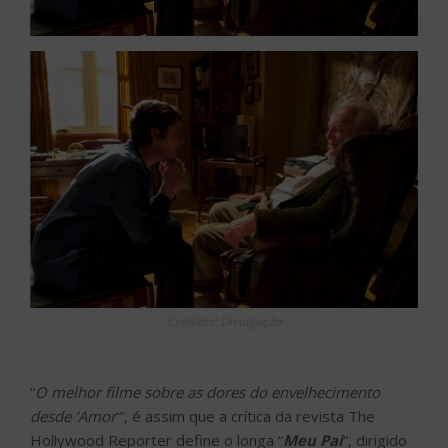
Créditos: Divulgação
“
O melhor filme sobre as dores do envelhecimento
desde ‘Amor
‘”, é assim que a crítica da revista The
Hollywood Reporter define o longa “
Meu Pai
“, dirigido