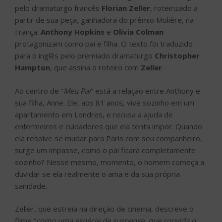
pelo dramaturgo francês
Florian Zeller
, roteirizado a
partir de sua peça, ganhadora do prêmio Molière, na
França.
Anthony Hopkins
e
Olivia Colman
protagonizam como pai e filha. O texto foi traduzido
para o inglês pelo premiado dramaturgo
Christopher
Hampton
, que assina o roteiro com
Zeller
.
Ao centro de “
Meu Pai
” está a relação entre Anthony e
sua filha, Anne. Ele, aos 81 anos, vive sozinho em um
apartamento em Londres, e recusa a ajuda de
enfermeiros e cuidadores que ela tenta impor. Quando
ela resolve se mudar para Paris com seu companheiro,
surge um impasse, como o pai ficará completamente
sozinho? Nesse mesmo, momento, o homem começa a
duvidar se ela realmente o ama e da sua própria
sanidade.
Zeller, que estreia na direção de cinema, descreve o
filme “
como uma espécie de suspense, que convida o