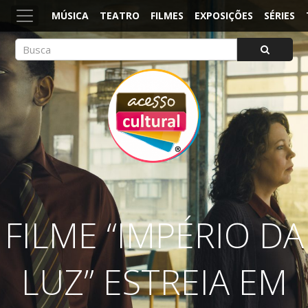
MÚSICA
TEATRO
FILMES
EXPOSIÇÕES
SÉRIES
ACESSO CULTURAL
Arte, Cultura Pop e Entretenimento
FILME “IMPÉRIO DA
LUZ” ESTREIA EM