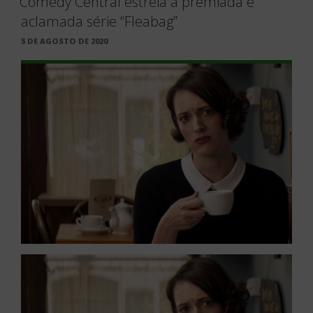
Comedy Central estreia a premiada e
aclamada série “Fleabag”
PUBLICADO
5 DE AGOSTO DE 2020
EM