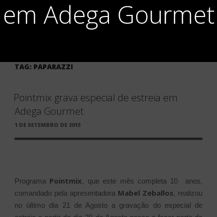
em Adega Gourmet
TAG:
PAPARAZZI
Pointmix grava especial de estreia em
Adega Gourmet
PUBLICADO
1 DE SETEMBRO DE 2015
EM
Pointmix
Programa
, que este mês completa 10 anos,
Mabel Zeballos
comandado pela apresentadora
, realizou
no último dia 21 de Agosto a gravação do especial de