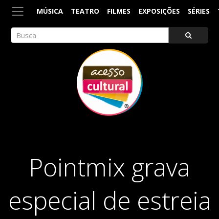
MÚSICA
TEATRO
FILMES
EXPOSIÇÕES
SÉRIES
ACESSO CULTURAL
Arte, Cultura Pop e Entretenimento
Pointmix grava
especial de estreia