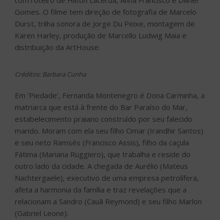
com roteiro de Hilton Lacerda, Anna Francisco e Dillner
Gomes. O filme tem direção de fotografia de Marcelo
Durst, trilha sonora de Jorge Du Peixe, montagem de
Karen Harley, produção de Marcello Ludwig Maia e
distribuição da ArtHouse.
Créditos: Barbara Cunha
Em ‘Piedade’, Fernanda Montenegro é Dona Carminha, a
matriarca que está à frente do Bar Paraíso do Mar,
estabelecimento praiano construído por seu falecido
marido. Moram com ela seu filho Omar (Irandhir Santos)
e seu neto Ramsés (Francisco Assis), filho da caçula
Fátima (Mariana Ruggiero), que trabalha e reside do
outro lado da cidade. A chegada de Aurélio (Mateus
Nachtergaele), executivo de uma empresa petrolífera,
afeta a harmonia da família e traz revelações que a
relacionam a Sandro (Cauã Reymond) e seu filho Marlon
(Gabriel Leone).