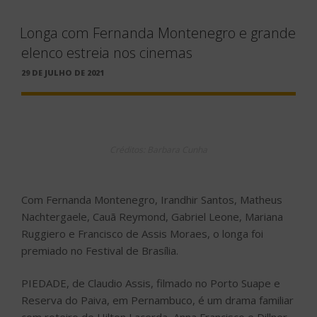
Longa com Fernanda Montenegro e grande
elenco estreia nos cinemas
PUBLICADO
29 DE JULHO DE 2021
EM
Créditos: Barbara Cunha
Com Fernanda Montenegro, Irandhir Santos, Matheus
Nachtergaele, Cauã Reymond, Gabriel Leone, Mariana
Ruggiero e Francisco de Assis Moraes, o longa foi
premiado no Festival de Brasília.
PIEDADE, de Claudio Assis, filmado no Porto Suape e
Reserva do Paiva, em Pernambuco, é um drama familiar