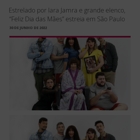
Estrelado por Iara Jamra e grande elenco,
“Feliz Dia das Mães” estreia em São Paulo
PUBLICADO
30 DE JUNHO DE 2022
EM