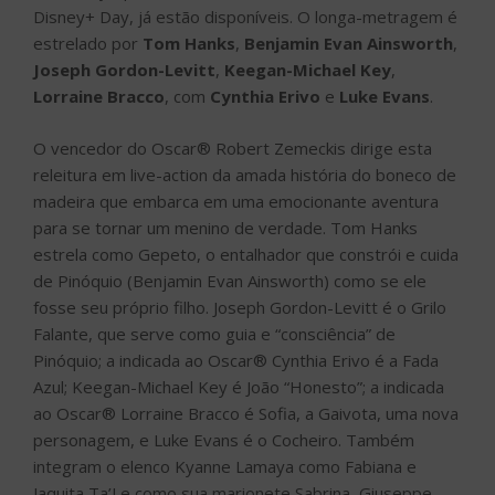
Disney+ Day, já estão disponíveis. O longa-metragem é
estrelado por
Tom Hanks
,
Benjamin Evan Ainsworth
,
Joseph Gordon-Levitt
,
Keegan-Michael Key
,
Lorraine Bracco
, com
Cynthia Erivo
e
Luke Evans
.
O vencedor do Oscar® Robert Zemeckis dirige esta
releitura em live-action da amada história do boneco de
madeira que embarca em uma emocionante aventura
para se tornar um menino de verdade. Tom Hanks
estrela como Gepeto, o entalhador que constrói e cuida
de Pinóquio (Benjamin Evan Ainsworth) como se ele
fosse seu próprio filho. Joseph Gordon-Levitt é o Grilo
Falante, que serve como guia e “consciência” de
Pinóquio; a indicada ao Oscar® Cynthia Erivo é a Fada
Azul; Keegan-Michael Key é João “Honesto”; a indicada
ao Oscar® Lorraine Bracco é Sofia, a Gaivota, uma nova
personagem, e Luke Evans é o Cocheiro. Também
integram o elenco Kyanne Lamaya como Fabiana e
Jaquita Ta’Le como sua marionete Sabrina, Giuseppe