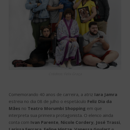
Créditos: Felix Graça
Comemorando 40 anos de carreira, a atriz
Iara Jamra
estreia no dia 08 de julho o espetáculo
Feliz Dia da
Mães
no
Teatro Morumbi Shopping
em que
interpreta sua primeira protagonista. O elenco ainda
conta com
Ivan Parente
,
Nicole Cordery
,
José Trassi
,
Larissa Ferrara
,
Felipe Hintze
,
Vanessa Goulart
e