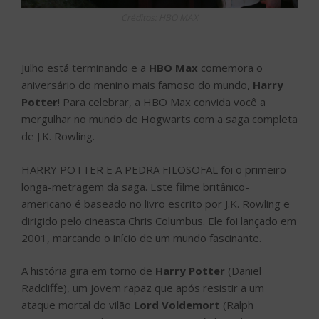
Créditos: HBO MAX
Julho está terminando e a
HBO Max
comemora o
aniversário do menino mais famoso do mundo,
Harry
Potter
! Para celebrar, a HBO Max convida você a
mergulhar no mundo de Hogwarts com a saga completa
de J.K. Rowling.
HARRY POTTER E A PEDRA FILOSOFAL foi o primeiro
longa-metragem da saga. Este filme britânico-
americano é baseado no livro escrito por J.K. Rowling e
dirigido pelo cineasta Chris Columbus. Ele foi lançado em
2001, marcando o início de um mundo fascinante.
A história gira em torno de
Harry Potter
(Daniel
Radcliffe), um jovem rapaz que após resistir a um
ataque mortal do vilão
Lord Voldemort
(Ralph