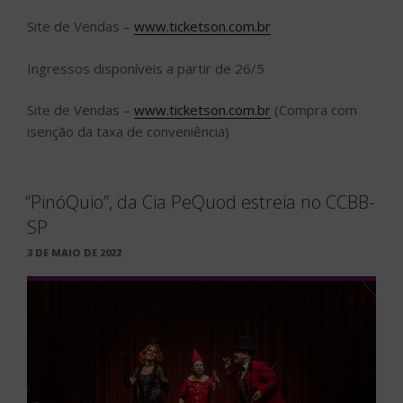
Site de Vendas –
www.ticketson.com.br
Ingressos disponíveis a partir de 26/5
Site de Vendas –
www.ticketson.com.br
(Compra com
isenção da taxa de conveniência)
“PinóQuio”, da Cia PeQuod estreia no CCBB-
SP
PUBLICADO
3 DE MAIO DE 2022
EM