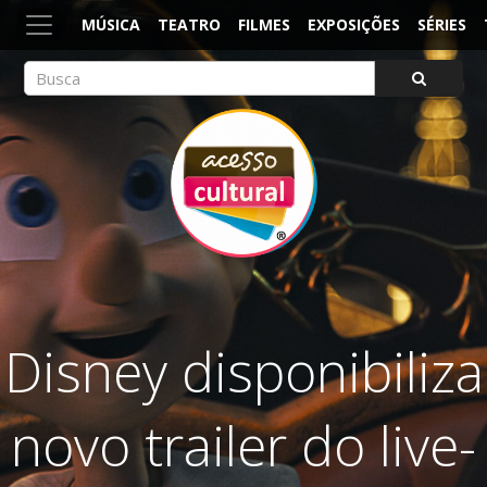
MÚSICA
TEATRO
FILMES
EXPOSIÇÕES
SÉRIES
ACESSO CULTURAL
Arte, Cultura Pop e Entretenimento
Disney disponibiliza
novo trailer do live-