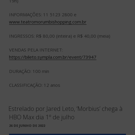
19h)
INFORMAÇÕES: 11 5123 2800 e
www.teatromorumbishopping.com.br
INGRESSOS: R$ 80,00 (inteira) e R$ 40,00 (meia)
VENDAS PELA INTERNET:
https://bileto.sympla.com.br/event/73947
DURAÇÃO: 100 min
CLASSIFICAÇÃO: 12 anos
Estrelado por Jared Leto, ‘Morbius’ chega à
HBO Max dia 1º de julho
PUBLICADO
26 DE JUNHO DE 2022
EM