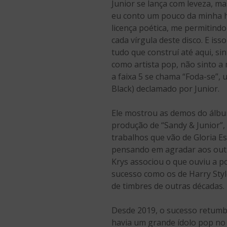
Junior se lança com leveza, m
eu conto um pouco da minha his
licença poética, me permitind
cada vírgula deste disco. E is
tudo que construí até aqui, s
como artista pop, não sinto a
a faixa 5 se chama “Foda-se”, 
Black) declamado por Junior.
Ele mostrou as demos do álbu
produção de “Sandy & Junior”
trabalhos que vão de Gloria Es
pensando em agradar aos outro
Krys associou o que ouviu a p
sucesso como os de Harry Sty
de timbres de outras décadas.
Desde 2019, o sucesso retumban
havia um grande ídolo pop no 