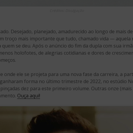
Créditos: Divulgação
do. Desejado, planejado, amadurecido ao longo de mais de 
 um troço mais importante que tudo, chamado vida — aquel
 a quem se deu. Após o anúncio do fim da dupla com sua irm
menos holofotes, de alegrias cotidianas e dores de crescim
omeços.
de onde ele se projeta para uma nova fase da carreira, a par
 ganharam forma no último trimestre de 2022, no estúdio 
pinçadas dez para este primeiro volume. Outras onze (mais d
amento.
Ouça aqui!