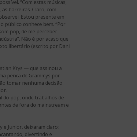
ossível. “Com estas músicas,
 as barreiras. Claro, com
 observei. Estou presente em
e o público conhece bem. “Por
m som pop, de me perceber
ndústria”. Não é por acaso que
to libertário (escrito por Dani
stian Krys — que assinou a
 uma penca de Grammys por
ra não tomar nenhuma decisão
or.
al do pop, onde trabalhos de
ntes de fora do mainstream e
 e Junior, deixaram claro:
ncantando, divertindo e