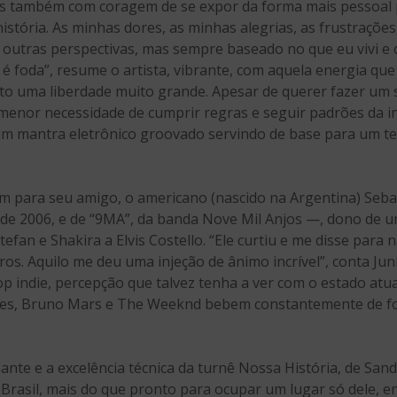
as também com coragem de se expor da forma mais pessoal p
tória. As minhas dores, as minhas alegrias, as frustrações,
o outras perspectivas, mas sempre baseado no que eu vivi e
so é foda”, resume o artista, vibrante, com aquela energia qu
into uma liberdade muito grande. Apesar de querer fazer u
 menor necessidade de cumprir regras e seguir padrões da i
um mantra eletrônico groovado servindo de base para um tex
m para seu amigo, o americano (nascido na Argentina) Seba
, de 2006, e de “9MA”, da banda Nove Mil Anjos —, dono de
tefan e Shakira a Elvis Costello. “Ele curtiu e me disse pa
s. Aquilo me deu uma injeção de ânimo incrível”, conta Juni
op indie, percepção que talvez tenha a ver com o estado atu
les, Bruno Mars e The Weeknd bebem constantemente de fo
te e a excelência técnica da turnê Nossa História, de Sandy
Brasil, mais do que pronto para ocupar um lugar só dele, e