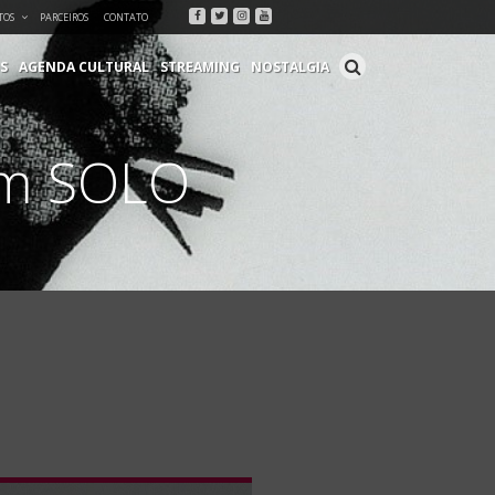
Facebook
Twitter
Instagram
Youtube
TOS
PARCEIROS
CONTATO
S
AGENDA CULTURAL
STREAMING
NOSTALGIA
um SOLO