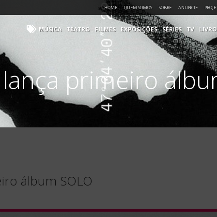
HOME
QUEM SOMOS
SOBRE
ANUNCIE
PROJE
MÚSICA
TEATRO
FILMES
EXPOSIÇÕES
SÉRIES
TV
LIVRO
 lança primeiro álb
eiro álbum SOLO