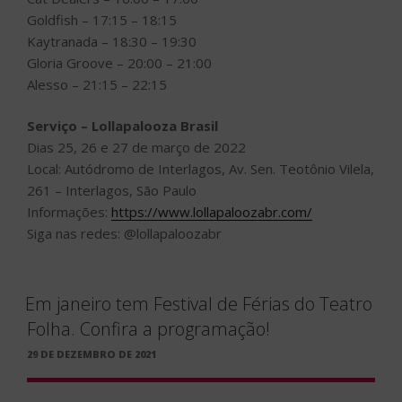
Goldfish – 17:15 – 18:15
Kaytranada – 18:30 – 19:30
Gloria Groove – 20:00 – 21:00
Alesso – 21:15 – 22:15
Serviço – Lollapalooza Brasil
Dias 25, 26 e 27 de março de 2022
Local: Autódromo de Interlagos, Av. Sen. Teotônio Vilela,
261 – Interlagos, São Paulo
Informações:
https://www.lollapaloozabr.com/
Siga nas redes: @lollapaloozabr
Em janeiro tem Festival de Férias do Teatro
Folha. Confira a programação!
PUBLICADO
29 DE DEZEMBRO DE 2021
EM