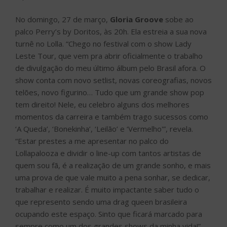
No domingo, 27 de março,
Gloria Groove
sobe ao
palco Perry’s by Doritos, às 20h. Ela estreia a sua nova
turnê no Lolla. “Chego no festival com o show Lady
Leste Tour, que vem pra abrir oficialmente o trabalho
de divulgação do meu último álbum pelo Brasil afora. O
show conta com novo setlist, novas coreografias, novos
telões, novo figurino… Tudo que um grande show pop
tem direito! Nele, eu celebro alguns dos melhores
momentos da carreira e também trago sucessos como
‘A Queda’, ‘Bonekinha’, ‘Leilão’ e ‘Vermelho'”, revela.
“Estar prestes a me apresentar no palco do
Lollapalooza e dividir o line-up com tantos artistas de
quem sou fã, é a realização de um grande sonho, e mais
uma prova de que vale muito a pena sonhar, se dedicar,
trabalhar e realizar. É muito impactante saber tudo o
que represento sendo uma drag queen brasileira
ocupando este espaço. Sinto que ficará marcado para
sempre como um dos grandes shows da minha vida!”,