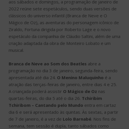
aos sábados e domingos, a programação de janeiro de
2022 reúne sete espetáculos, sendo duas versões de
clássicos do universo infantil (Branca de Neve e O
Mágico de Oz), as aventuras do personagem icônico de
Ziraldo, Fortuna dirigida por Roberto Lage e o novo
espetáculo da companhia de Cláudio Saltini, além de uma
criação adaptada da obra de Monteiro Lobato e um
musical.
Branca de Neve ao Som dos Beatles
abre a
programação no dia 3 de janeiro, segunda-feira, sendo
apresentada até dia 24.
O Menino Maluquinho
é a
atração das terças-feiras de janeiro, entre dias 4 e 25.
A criançada poderá assistir
O Mágico de Oz
nas
quartas-feiras, do dia 5 até o dia 26.
Tchiribim
Tchiribom – Cantando pelo Mundo
entra em cartaz
dia 6 e será apresentado às quintas. Às sextas, a partir
de 7 de janeiro, é a vez de
Lolo Barnabé
. Nos fins de
semana, tem sessão é dupla, tanto sábados como