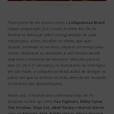
Créditos: Danny Clinch
Fazer parte de um evento como o
Lollapalooza Brasil
requer preparação. Já é comum à rotina dos fãs do
festival se debruçar sobre a programação de cada
edição para, assim, escolher os shows que quer
assistir, entender os horários, separar um tempo para
comer, desbravar as atividades e até mesmo decidir
qual será o momento de descanso. Marcado para os
dias 25, 26 e 27 de março, no Autódromo de Interlagos,
em São Paulo, o Lollapalooza Brasil acaba de divulgar os
palcos em que os artistas tocarão, além de ter revelado
os horários das apresentações.
Neste ano, o festival tem confirmado mais de 70
atrações no line-up, como
Foo Fighters
,
Miley Cyrus
,
The Strokes
,
Doja Cat
,
A$AP Rocky
e
Martin Garrix
,
além de
Emicida
,
Alok
,
Pabllo Vittar
,
Gloria Groove
,