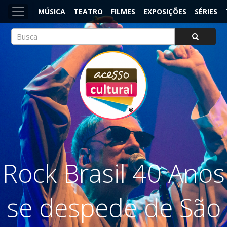
MÚSICA
TEATRO
FILMES
EXPOSIÇÕES
SÉRIES
ACESSO CULTURAL
Arte, Cultura Pop e Entretenimento
Rock Brasil 40 Anos
se despede de São