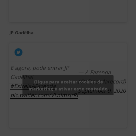
JP Gadêlha
E agora, pode entrar JP
— A Fazenda
Gadêlha!
(@afazendarecord)
Clique para aceitar cookies de
#EstreiaAFazenda
marketing e ativar este conteúdo
September 9, 2020
pic.twitter.com/VLnImsjrRI