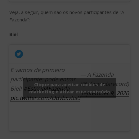
Veja, a seguir, quem são os novos participantes de “A
Fazenda”:
Biel
E vamos de primeiro
— A Fazenda
participante: pode entrar
(@afazendarecord)
Clique para aceitar cookies de
Biel!
#EstreiaAFazenda
marketing e ativar este conteúdo
September 9, 2020
pic.twitter.com/Udvbxvtis0