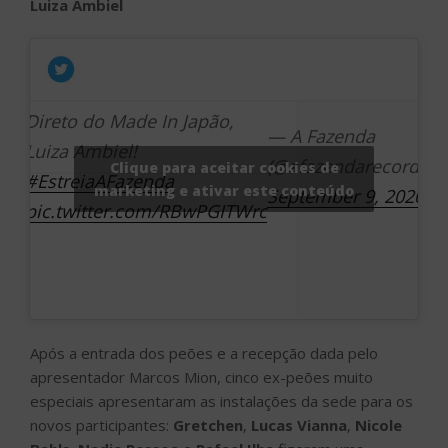
Luiza Ambiel
Direto do Made In Japão,
— A Fazenda
Luiza Ambiel!
(@afazendarecord)
Clique para aceitar cookies de
#EstreiaAFazenda
marketing e ativar este conteúdo
September 9, 2020
pic.twitter.com/RBwPGITWrc
Após a entrada dos peões e a recepção dada pelo
apresentador Marcos Mion, cinco ex-peões muito
especiais apresentaram as instalações da sede para os
novos participantes:
Gretchen
,
Lucas Vianna
,
Nicole