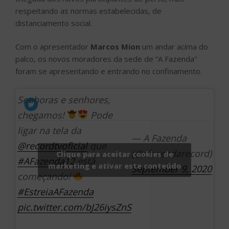
respeitando as normas estabelecidas, de
distanciamento social.
Com o apresentador
Marcos Mion
um andar acima do
palco, os novos moradores da sede de “A Fazenda”
foram se apresentando e entrando no confinamento.
Senhoras e senhores,
chegamos!
Pode
ligar na tela da
— A Fazenda
@recordtvoficial
que
(@afazendarecord)
Clique para aceitar cookies de
#AFazenda12
está
marketing e ativar este conteúdo
September 9, 2020
começando!
#EstreiaAFazenda
pic.twitter.com/bJ26iysZnS