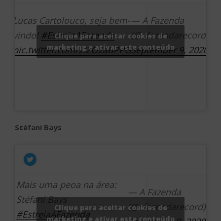
Lucas Cartolouco, seja bem-
— A Fazenda
vindo!
#EstreiaAFazenda
(@afazendarecord)
Clique para aceitar cookies de
marketing e ativar este conteúdo
pic.twitter.com/2IZO2aBPPG
September 9, 2020
Stéfani Bays
Mais uma peoa na área:
— A Fazenda
Stéfani Bays
(@afazendarecord)
Clique para aceitar cookies de
#EstreiaAFazenda
marketing e ativar este conteúdo