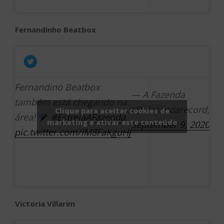
Fernandinho Beatbox
Fernandino Beatbox
— A Fazenda
também está chegando na
(@afazendarecord)
Clique para aceitar cookies de
área!
#EstreiaAFazenda
marketing e ativar este conteúdo
September 9, 2020
pic.twitter.com/IM8FaKguHj
Victoria Villarim