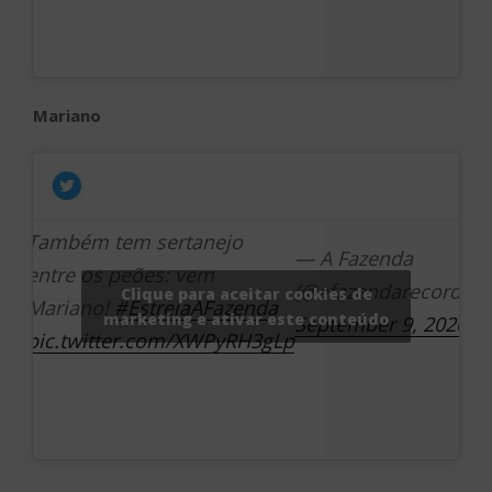
Mariano
Também tem sertanejo
— A Fazenda
entre os peões: vem
(@afazendarecord)
Clique para aceitar cookies de
Mariano!
#EstreiaAFazenda
marketing e ativar este conteúdo
September 9, 2020
pic.twitter.com/XWPyRH3gLp