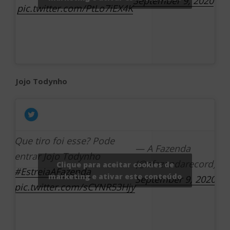
September 9, 2020
pic.twitter.com/PtLo7iEX4K
Jojo Todynho
Que tiro foi esse? Pode
— A Fazenda
entrar Jojo Todynho
(@afazendarecord)
Clique para aceitar cookies de
#EstreiaAFazenda
marketing e ativar este conteúdo
September 9, 2020
pic.twitter.com/sCYNR53Hjy