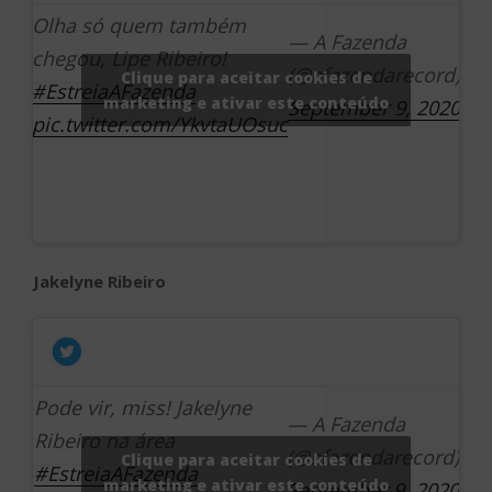
Olha só quem também
— A Fazenda
chegou, Lipe Ribeiro!
(@afazendarecord)
Clique para aceitar cookies de
#EstreiaAFazenda
marketing e ativar este conteúdo
September 9, 2020
pic.twitter.com/YkvtaUOsuc
Jakelyne Ribeiro
Pode vir, miss! Jakelyne
— A Fazenda
Ribeiro na área
(@afazendarecord)
Clique para aceitar cookies de
#EstreiaAFazenda
marketing e ativar este conteúdo
September 9, 2020