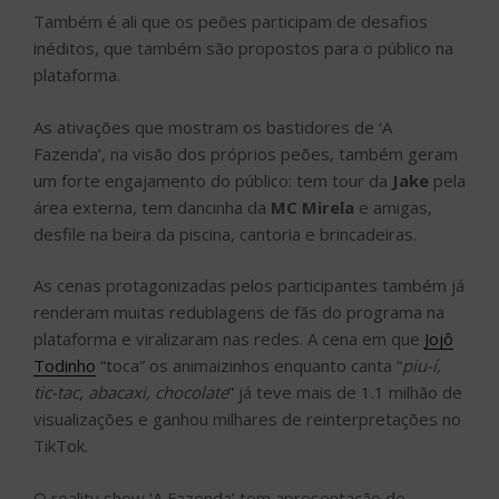
Também é ali que os peões participam de desafios
inéditos, que também são propostos para o público na
plataforma.
As ativações que mostram os bastidores de ‘A
Fazenda’, na visão dos próprios peões, também geram
um forte engajamento do público: tem tour da
Jake
pela
área externa, tem dancinha da
MC Mirela
e amigas,
desfile na beira da piscina, cantoria e brincadeiras.
As cenas protagonizadas pelos participantes também já
renderam muitas redublagens de fãs do programa na
plataforma e viralizaram nas redes. A cena em que
Jojô
Todinho
“toca” os animaizinhos enquanto canta “
piu-í,
tic-tac, abacaxi, chocolate
” já teve mais de 1.1 milhão de
visualizações e ganhou milhares de reinterpretações no
TikTok.
O reality show ‘A Fazenda’ tem apresentação de