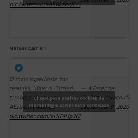
pic.twitter.com/lKqkXegXn5
Mateus Carrieri
O mais experiente dos
realities, Mateus Carrieri,
— A Fazenda
também tá no jogo
(@afazendarecord)
Clique para aceitar cookies de
marketing e ativar este conteúdo
#EstreiaAFazenda
September 9, 2020
pic.twitter.com/eHIT4Hp2f2