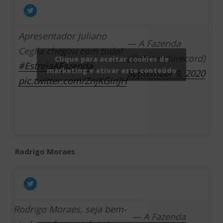
Apresentador Juliano
— A Fazenda
Ceglia chegou com tudo!
(@afazendarecord)
Clique para aceitar cookies de
#EstreiaAFazenda
marketing e ativar este conteúdo
September 9, 2020
pic.twitter.com/ZnjKGiriJH
Rodrigo Moraes
Rodrigo Moraes, seja bem-
— A Fazenda