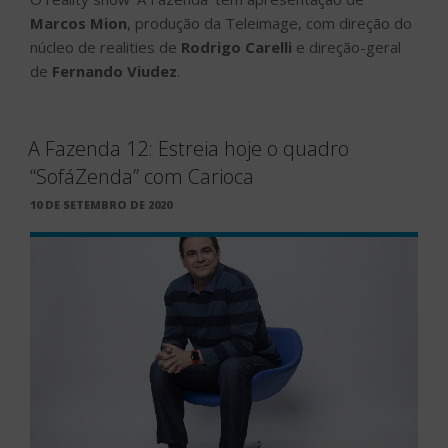
Marcos Mion
, produção da Teleimage, com direção do
núcleo de realities de
Rodrigo Carelli
e direção-geral
de
Fernando Viudez
.
A Fazenda 12: Estreia hoje o quadro
“SofáZenda” com Carioca
PUBLICADO
10 DE SETEMBRO DE 2020
EM