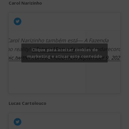
Carol Narizinho
Carol Narizinho também está
— A Fazenda
no reality!
#EstreiaAFazenda
(@afazendarecord)
Clique para aceitar cookies de
marketing e ativar este conteúdo
pic.twitter.com/8em8bDTrLW
September 9, 2020
Lucas Cartolouco