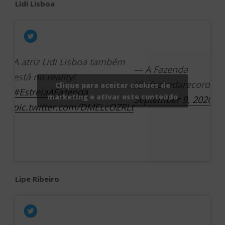
Lidi Lisboa
A atriz Lidi Lisboa também
— A Fazenda
está no reality!
(@afazendarecord)
Clique para aceitar cookies de
#EstreiaAFazenda
marketing e ativar este conteúdo
September 9, 2020
pic.twitter.com/DMELcOZRLt
Lipe Ribeiro