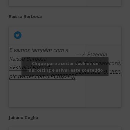
Raissa Barbosa
E vamos também com a
— A Fazenda
Raissa Barbosa
(@afazendarecord)
Clique para aceitar cookies de
#EstreiaAFazenda
marketing e ativar este conteúdo
September 9, 2020
pic.twitter.com/LPCfBZFFQj
Juliano Ceglia