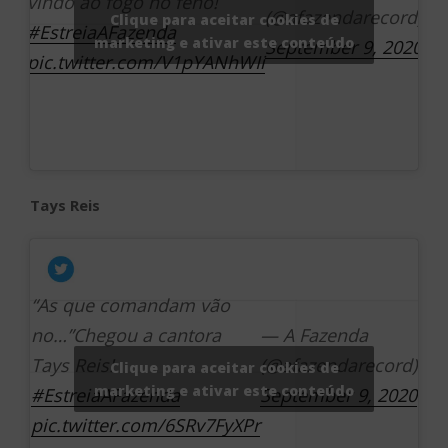
vindo ao fogo no feno!
(@afazendarecord)
Clique para aceitar cookies de
#EstreiaAFazenda
marketing e ativar este conteúdo
September 9, 2020
pic.twitter.com/V1pYANhWIi
Tays Reis
“As que comandam vão
no…”Chegou a cantora
— A Fazenda
Tays Reis!
(@afazendarecord)
Clique para aceitar cookies de
marketing e ativar este conteúdo
#EstreiaAFazenda
September 9, 2020
pic.twitter.com/6SRv7FyXPr