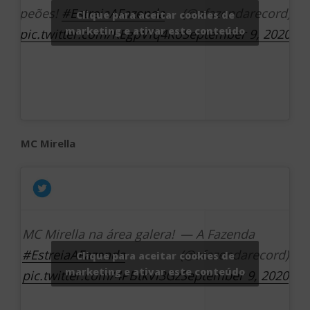
peões!
#EstreiaAFazenda
(@afazendarecord)
Clique para aceitar cookies de
marketing e ativar este conteúdo
pic.twitter.com/KEgpVfq4Ko
September 9, 2020
MC Mirella
MC Mirella na área galera!
— A Fazenda
#EstreiaAFazenda
(@afazendarecord)
Clique para aceitar cookies de
marketing e ativar este conteúdo
pic.twitter.com/4PBtkVi3Gz
September 9, 2020