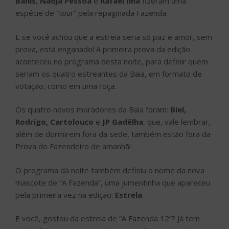
Bahls
,
Nadja Pessoa
e
Rafael Ilha
fizeram uma
espécie de “tour” pela repaginada Fazenda.
E se você achou que a estreia seria só paz e amor, sem
prova, está enganado! A primeira prova da edição
aconteceu no programa desta noite, para definir quem
seriam os quatro estreantes da Baia, em formato de
votação, como em uma roça.
Os quatro novos moradores da Baia foram:
Biel,
Rodrigo, Cartolouco
e
JP Gadêlha
, que, vale lembrar,
além de dormirem fora da sede, também estão fora da
Prova do Fazendeiro de amanhã!
O programa da noite também definiu o nome da nova
mascote de “A Fazenda”, uma jumentinha que apareceu
pela primeira vez na edição:
Estrela
.
E você, gostou da estreia de “A Fazenda 12”? Já tem