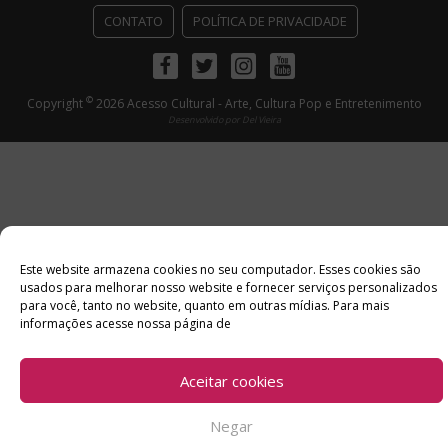
CONTATO
POLÍTICA DE PRIVACIDADE
Facebook
Twitter
Instagram
Youtube
©
Copyright
2026 Acesso Cultural - Arte, Cultura Pop e Entretenimento
Desenvolvido por
Del Vieira
Este website armazena cookies no seu computador. Esses cookies são
usados ​​para melhorar nosso website e fornecer serviços personalizados
para você, tanto no website, quanto em outras mídias. Para mais
informações acesse nossa página de
Aceitar cookies
Negar