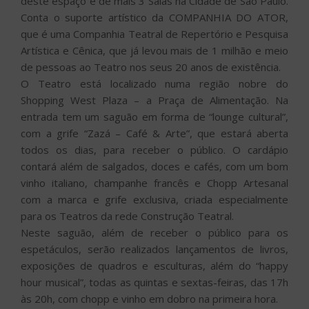
deste espaço e de mais 3 Salas na Cidade de São Paulo.
Conta o suporte artístico da COMPANHIA DO ATOR,
que é uma Companhia Teatral de Repertório e Pesquisa
Artística e Cênica, que já levou mais de 1 milhão e meio
de pessoas ao Teatro nos seus 20 anos de existência.
O Teatro está localizado numa região nobre do
Shopping West Plaza – a Praça de Alimentação. Na
entrada tem um saguão em forma de “lounge cultural”,
com a grife “Zazá – Café & Arte”, que estará aberta
todos os dias, para receber o público. O cardápio
contará além de salgados, doces e cafés, com um bom
vinho italiano, champanhe francês e Chopp Artesanal
com a marca e grife exclusiva, criada especialmente
para os Teatros da rede Construção Teatral.
Neste saguão, além de receber o público para os
espetáculos, serão realizados lançamentos de livros,
exposições de quadros e esculturas, além do “happy
hour musical”, todas as quintas e sextas-feiras, das 17h
às 20h, com chopp e vinho em dobro na primeira hora.