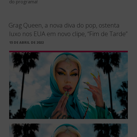
do programa!
Grag Queen, a nova diva do pop, ostenta
luxo nos EUA em novo clipe, “Fim de Tarde”
PUBLICADO
15 DE ABRIL DE 2022
EM