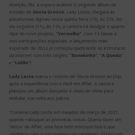
Atenção, fãs: a espera acabou! O segundo álbum de
estúdio de
Gloria Groove
, Lady Leste, chegará às
plataformas digitais nesta quinta-feira (10), às 21h. No
dia seguinte (11), às 11h, a cantora irá divulgar o quarto
clipe do novo projeto,
“Vermelho”
. Com 13 faixas e
seis participações especiais, o lançamento mais
esperado de 2022 já começou quebrando as estruturas
da internet com três singles:
“Bonekinha”
,
“A Queda”
e
“Leilão”
!
Lady Leste
marca o retorno de Gloria Groove ao pop,
após a experiência com o R&B em Affair. A cantora
planejou um álbum dançante e cheio de ritmo para
embalar sua volta aos palcos.
“Comecei Lady Leste em meados de março de 2021,
quando rabisquei as primeiras coisas. Queria fazer um
‘detox’ de Affair, uma fase bem introspectiva e que
combinou com o que vivíamos na pandemia. Estava em