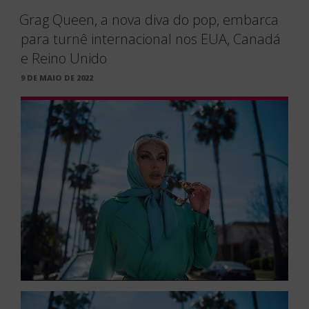
Grag Queen, a nova diva do pop, embarca
para turnê internacional nos EUA, Canadá
e Reino Unido
PUBLICADO
9 DE MAIO DE 2022
EM