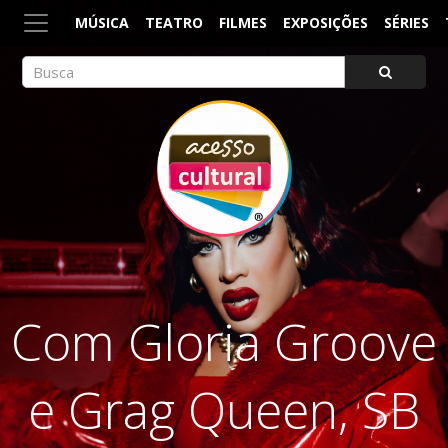
MÚSICA
TEATRO
FILMES
EXPOSIÇÕES
SÉRIES
ACESSO CULTURAL
Arte, Cultura Pop e Entretenimento
Com Gloria Groove
e Grag Queen, SB