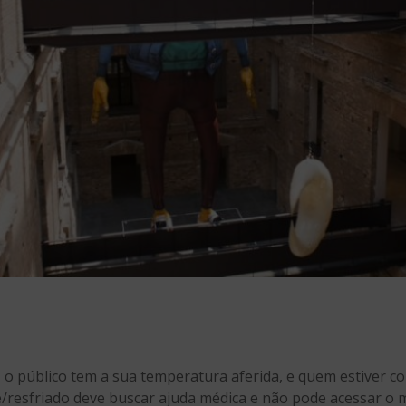
, o público tem a sua temperatura aferida, e quem estiver 
/resfriado deve buscar ajuda médica e não pode acessar o 