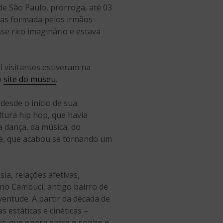
de São Paulo, prorroga, até 03
stas formada pelos irmãos
se rico imaginário e estava
 visitantes estiveram na
o
site do museu
.
esde o início de sua
tura hip hop, que havia
 dança, da música, do
re, que acabou se tornando um
ia, relações afetivas,
no Cambuci, antigo bairro de
ventude. A partir da década de
 estáticas e cinéticas –
io que opera entre o sonho e