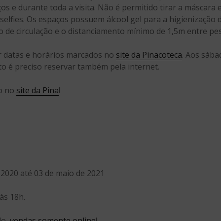
ços e durante toda a visita. Não é permitido tirar a másc
selfies. Os espaços possuem álcool gel para a higienização
do de circulação e o distanciamento mínimo de 1,5m entre pe
r datas e horários marcados no
site da Pinacoteca
. Aos sáb
o é preciso reservar também pela internet.
to no
site da Pina
!
 2020 até 03 de maio de 2021
às 18h.
do,
vendas somente online
!