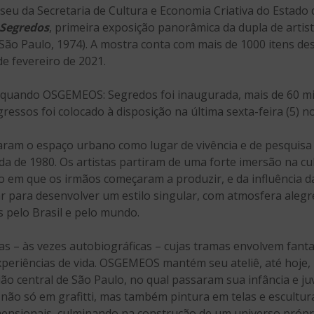
seu da Secretaria de Cultura e Economia Criativa do Estado 
Segredos
, primeira exposição panorâmica da dupla de arti
São Paulo, 1974). A mostra conta com mais de 1000 itens des
e fevereiro de 2021.
 quando OSGEMEOS: Segredos foi inaugurada, mais de 60 mil
ressos foi colocado à disposição na última sexta-feira (5) n
am o espaço urbano como lugar de vivência e de pesquisa d
 de 1980. Os artistas partiram de uma forte imersão na cul
em que os irmãos começaram a produzir, e da influência da
r para desenvolver um estilo singular, com atmosfera aleg
pelo Brasil e pelo mundo.
s – às vezes autobiográficas – cujas tramas envolvem fantas
eriências de vida. OSGEMEOS mantém seu ateliê, até hoje, 
ão central de São Paulo, no qual passaram sua infância e ju
ão só em grafitti, mas também pintura em telas e esculturas
mensionais, culminando na construção de um universo própr