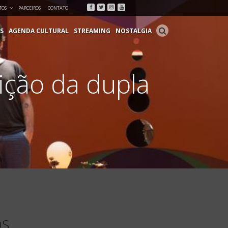
Facebook
Twitter
Instagram
Youtube
TOS
PARCEIROS
CONTATO
S
AGENDA CULTURAL
STREAMING
NOSTALGIA
ição da dupla
OS