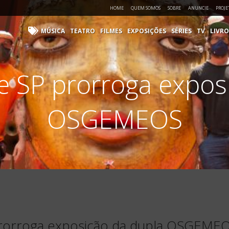
HOME
QUEM SOMOS
SOBRE
ANUNCIE
PROJE
MÚSICA
TEATRO
FILMES
EXPOSIÇÕES
SÉRIES
TV
LIVRO
e SP prorroga expos
OSGEMEOS
prorroga exposição da dupla OSGEME