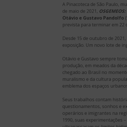
A Pinacoteca de São Paulo, mu
de maio de 2021,
OSGEMEOS: 
Otávio e Gustavo Pandolfo
(
prevista para terminar em 22 d
Desde 15 de outubro de 2021,
exposição. Um novo lote de ing
Otávio e Gustavo sempre tomar
produção, em meados da década
chegado ao Brasil no momento 
muralismo e da cultura popula
emblema dos espaços urbanos 
Seus trabalhos contam história
questionamentos, sonhos e exp
operários e imigrantes na regi
1990, suas experimentações – n
ultrapassaram os limites bidi