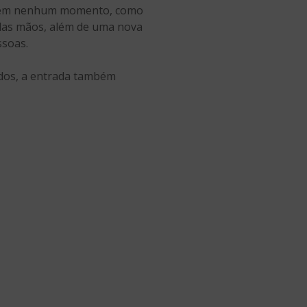
ara em nenhum momento, como
 das mãos, além de uma nova
ssoas.
ados, a entrada também