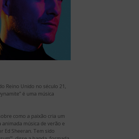
do Reino Unido no século 21,
“Dynamite” é uma música
sobre como a paixão cria um
ma animada música de verão e
por Ed Sheeran. Tem sido
trum’”, disse a banda, formada