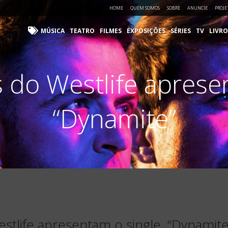
HOME
QUEM SOMOS
SOBRE
ANUNCIE
PROJE
MÚSICA
TEATRO
FILMES
EXPOSIÇÕES
SÉRIES
TV
LIVRO
 do Westlife aprese
“Dynamite”
stlife apresentam o single, “Dynamite