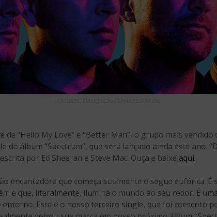
Créditos: Divulgação / Universal Music
 de “Hello My Love” e “Better Man”, o grupo mais vendido 
ingle do álbum “Spectrum”, que será lançado ainda este ano. 
scrita por Ed Sheeran e Steve Mac. Ouça e baixe
aqui
.
ão encantadora que começa sutilmente e segue eufórica. É 
guém e que, literalmente, ilumina o mundo ao seu redor. É u
o entorno. Este é o nosso terceiro single, que foi coescrito 
d realmente deixou sua marca em nosso próximo álbum, ‘Spec