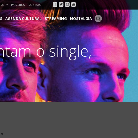
Facebook
Twitter
Instagram
Youtube
TOS
PARCEIROS
CONTATO
S
AGENDA CULTURAL
STREAMING
NOSTALGIA
ntam o single,
”