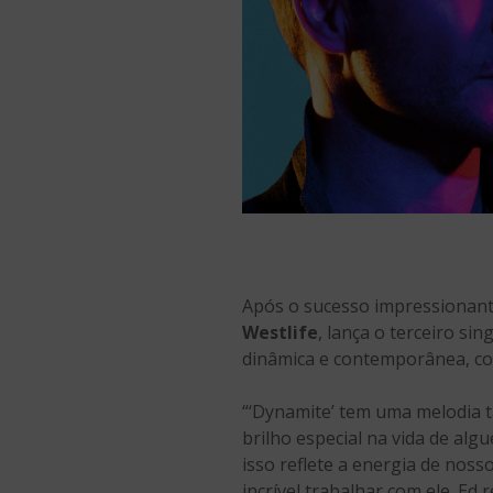
Após o sucesso impressionante
Westlife
, lança o terceiro s
dinâmica e contemporânea, coe
“‘Dynamite’ tem uma melodia t
brilho especial na vida de al
isso reflete a energia de noss
incrível trabalhar com ele. E