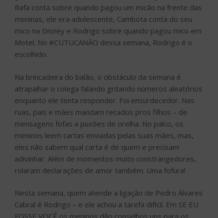
Rafa conta sobre quando pagou um micão na frente das
meninas, ele era adolescente, Cambota conta do seu
mico na Disney e Rodrigo sobre quando pagou mico em
Motel. No #CUTUCANÃO dessa semana, Rodrigo é o
escolhido.
Na brincadeira do balão, o obstáculo da semana é
atrapalhar o colega falando gritando números aleatórios
enquanto ele tenta responder. Foi ensurdecedor. Nas
ruas, pais e mães mandam recados pros filhos – de
mensagens fofas a puxões de orelha. No palco, os
meninos leem cartas enviadas pelas suas mães, mas,
eles não sabem qual carta é de quem e precisam
adivinhar. Além de momentos muito constrangedores,
rolaram declarações de amor também. Uma fofura!
Nesta semana, quem atende a ligação de Pedro Álvares
Cabral é Rodrigo – e ele achou a tarefa difícil. Em SE EU
FOSSE VOCÊ os meninos dão conselhos uns para os