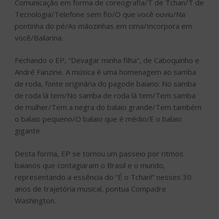
Comunicação em forma de coreografia/T de Tchan/T de
Tecnologia/Telefone sem fio/O que você ouviu/Na
pontinha do pé/As mãozinhas em cima/Incorpora em
você/Bailarina.
Fechando o EP, “Devagar minha filha”, de Caboquinho e
André Fanzine. A música é uma homenagem ao samba
de roda, fonte originária do pagode baiano: No samba
de roda lá tem/No samba de roda lá tem/Tem samba
de mulher/Tem a negra do balaio grande/Tem também
o balaio pequeno/O balaio que é médio/E o balaio
gigante
Desta forma, EP se tornou um passeio por ritmos
baianos que contagiaram o Brasil e o mundo,
representando a essência do “É o Tchan!” nesses 30
anos de trajetória musical, pontua Compadre
Washington.