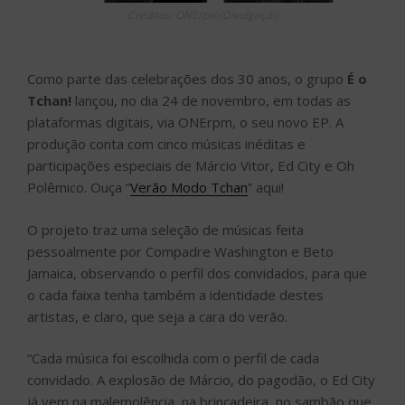
Créditos: ONErpm/Divulgação
Como parte das celebrações dos 30 anos, o grupo
É o
Tchan!
lançou, no dia 24 de novembro, em todas as
plataformas digitais, via ONErpm, o seu novo EP. A
produção conta com cinco músicas inéditas e
participações especiais de Márcio Vitor, Ed City e Oh
Polêmico. Ouça “
Verão Modo Tchan
” aqui!
O projeto traz uma seleção de músicas feita
pessoalmente por Compadre Washington e Beto
Jamaica, observando o perfil dos convidados, para que
o cada faixa tenha também a identidade destes
artistas, e claro, que seja a cara do verão.
“Cada música foi escolhida com o perfil de cada
convidado. A explosão de Márcio, do pagodão, o Ed City
já vem na malemolência, na brincadeira, no sambão que