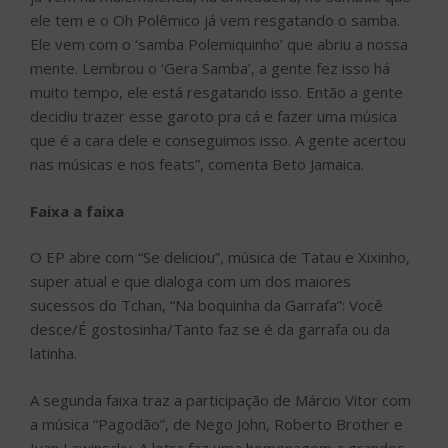
ele tem e o Oh Polêmico já vem resgatando o samba.
Ele vem com o ‘samba Polemiquinho’ que abriu a nossa
mente. Lembrou o ‘Gera Samba’, a gente fez isso há
muito tempo, ele está resgatando isso. Então a gente
decidiu trazer esse garoto pra cá e fazer uma música
que é a cara dele e conseguimos isso. A gente acertou
nas músicas e nos feats”, comenta Beto Jamaica.
Faixa a faixa
O EP abre com “Se deliciou”, música de Tatau e Xixinho,
super atual e que dialoga com um dos maiores
sucessos do Tchan, “Na boquinha da Garrafa”: Você
desce/É gostosinha/Tanto faz se é da garrafa ou da
latinha.
A segunda faixa traz a participação de Márcio Vitor com
a música “Pagodão”, de Nego John, Roberto Brother e
Ivan Lawinscky. A letra faz uma homenagem a grandes