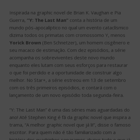
Inspirada na graphic novel de Brian K. Vaughan e Pia
Guerra,
“Y: The Last Man”
conta a história de um
mundo pós-apocalíptico no qual um evento cataclísmico
dizima todos os primatas com cromossomo Y, menos
Yorick Brown
(Ben Schnetzer), um homem cisgênero e
seu macaco de estimação. Com dez episódios, a série
acompanha os sobreviventes deste novo mundo
enquanto eles lutam com seus esforços para restaurar
o que foi perdido e a oportunidade de construir algo
melhor. No Star+, a série estreou em 13 de setembro
com os três primeiros episódios, e contará com o
lançamento de um novo episódio toda segunda-feira.
“Y: The Last Man” é uma das séries mais aguardadas do
ano! Até Stephen King é fã da graphic novel que inspira a
trama, “A melhor graphic novel que já li!”, disse o famoso
escritor. Para quem não é tão familiarizado com a
história dos quadrinhos separamos abaixo tudo o que já