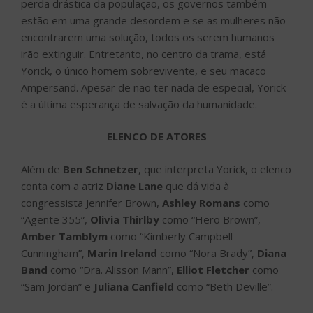
perda drástica da população, os governos também
estão em uma grande desordem e se as mulheres não
encontrarem uma solução, todos os serem humanos
irão extinguir. Entretanto, no centro da trama, está
Yorick, o único homem sobrevivente, e seu macaco
Ampersand. Apesar de não ter nada de especial, Yorick
é a última esperança de salvação da humanidade.
ELENCO DE ATORES
Além de
Ben Schnetzer
, que interpreta Yorick, o elenco
conta com a atriz
Diane Lane
que dá vida à
congressista Jennifer Brown,
Ashley Romans
como
“Agente 355”,
Olivia Thirlby
como “Hero Brown”,
Amber Tamblym
como “Kimberly Campbell
Cunningham”,
Marin Ireland
como “Nora Brady”,
Diana
Band
como “Dra. Alisson Mann”,
Elliot Fletcher
como
“Sam Jordan” e
Juliana Canfield
como “Beth Deville”.