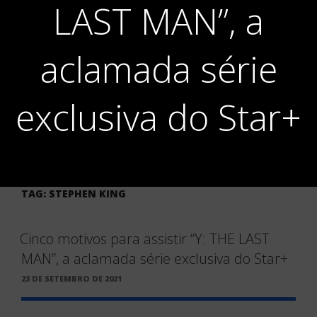
LAST MAN”, a
aclamada série
exclusiva do Star+
TAG:
STEPHEN KING
Cinco motivos para assistir “Y: THE LAST
MAN”, a aclamada série exclusiva do Star+
PUBLICADO
23 DE SETEMBRO DE 2021
EM