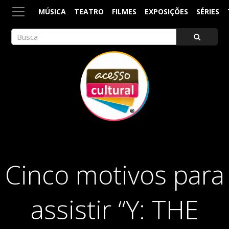
MÚSICA
TEATRO
FILMES
EXPOSIÇÕES
SÉRIES
ACESSO CULTURAL
Arte, Cultura Pop e Entretenimento
Cinco motivos para
assistir “Y: THE