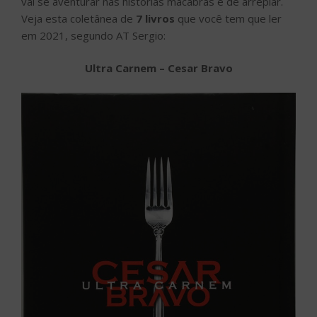
vai se aventurar nas histórias macabras e de arrepiar.
Veja esta coletânea de
7 livros
que você tem que ler
em 2021, segundo AT Sergio:
Ultra Carnem – Cesar Bravo