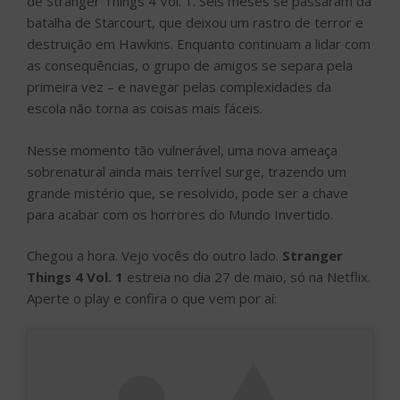
de Stranger Things 4 Vol. 1. Seis meses se passaram da
batalha de Starcourt, que deixou um rastro de terror e
destruição em Hawkins. Enquanto continuam a lidar com
as consequências, o grupo de amigos se separa pela
primeira vez – e navegar pelas complexidades da
escola não torna as coisas mais fáceis.
Nesse momento tão vulnerável, uma nova ameaça
sobrenatural ainda mais terrível surge, trazendo um
grande mistério que, se resolvido, pode ser a chave
para acabar com os horrores do Mundo Invertido.
Chegou a hora. Vejo vocês do outro lado.
Stranger
Things 4 Vol. 1
estreia no dia 27 de maio, só na Netflix.
Aperte o play e confira o que vem por aí: