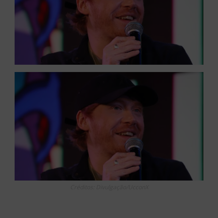
Créditos: Divulgação/UcconX