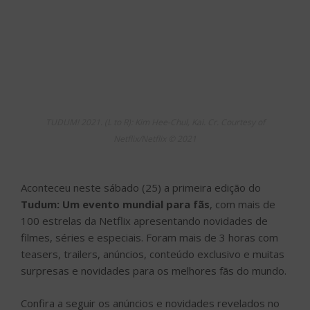
TUDUM! 2021. (L to R): Kim Hee-Chul, Kai. Cr. Courtesy of
Netflix/Netflix © 2021
Aconteceu neste sábado (25) a primeira edição do
Tudum: Um evento mundial para fãs
, com mais de
100 estrelas da Netflix apresentando novidades de
filmes, séries e especiais. Foram mais de 3 horas com
teasers, trailers, anúncios, conteúdo exclusivo e muitas
surpresas e novidades para os melhores fãs do mundo.
Confira a seguir os anúncios e novidades revelados no