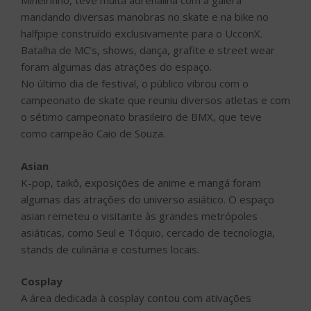
Mineirinho, teve muita adrenalina com a galera
mandando diversas manobras no skate e na bike no
halfpipe construído exclusivamente para o UcconX.
Batalha de MC’s, shows, dança, grafite e street wear
foram algumas das atrações do espaço.
No último dia de festival, o público vibrou com o
campeonato de skate que reuniu diversos atletas e com
o sétimo campeonato brasileiro de BMX, que teve
como campeão Caio de Souza.
Asian
K-pop, taikô, exposições de anime e mangá foram
algumas das atrações do universo asiático. O espaço
asian remeteu o visitante às grandes metrópoles
asiáticas, como Seul e Tóquio, cercado de tecnologia,
stands de culinária e costumes locais.
Cosplay
A área dedicada à cosplay contou com ativações