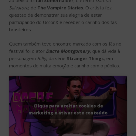
ao delírio foi
Ian Somerhalder
, o eterno
Damon
Salvatore
, de
The Vampire Diaries
. O artista fez
questão de demonstrar sua alegria de estar
participando do UcconX e receber o carinho dos fãs
brasileiros.
Quem também teve encontro marcado com os fãs no
festival foi o ator
Dacre Montgomery
, que dá vida à
personagem
Billy
, da série
Stranger Things
, em
momentos de muita emoção e carinho com o público.
Clique para aceitar cookies de
marketing e ativar este conteúdo