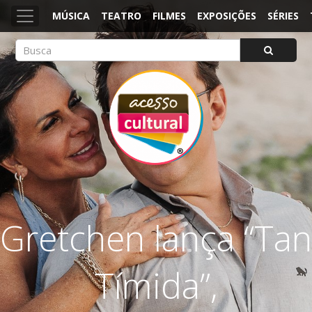
MÚSICA
TEATRO
FILMES
EXPOSIÇÕES
SÉRIES
ACESSO CULTURAL
Arte, Cultura Pop e Entretenimento
Gretchen lança “Tan
Tímida”,