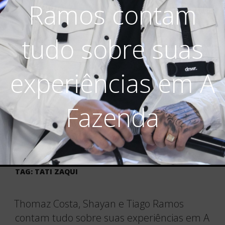
Ramos contam
tudo sobre suas
experiências em A
Fazenda
TAG:
TATI ZAQUI
Thomaz Costa, Shayan e Tiago Ramos
contam tudo sobre suas experiências em A