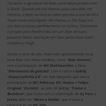
“
Só tenho a agradecer de fazer parte desse projeto com
o Shark. Quando ele me chamou para casa dele, me
mostrou o beat, na hora eu sabia que era a cara do hit e
fiquei muito empolgado. Ele chamou a Tati Zaqui e a
voz dela encaixou perfeitamente na música. Colocamos
o projeto para frente e deu em um clipe de outro
patamar! Maior satisfação em fazer parte disso tudo!
”,
completou Rogê.
Desde o início do ano, Shark vem apresentando essa
nova fase com faixas inéditas, como “
Essa menina
”,
com a participação de
MC Matheuzinho
; a faixa
“
Movimento de gostosa
”, com a cantora
Gabily
;
“
Empurradinha 2.0
”, um funk dançante que tem a
participação de
MC Rebecca
,
MC Oxato
e
Felipe
Original
; “
Encosta
”, ao lado de
Jotta
; “
Treme o
Bumbum
”, que conta com a colaboração de
DJ Pett
e
Jotta
, além de “
Mexe a lomba
”, que trouxe a
participação de
MC MM
.