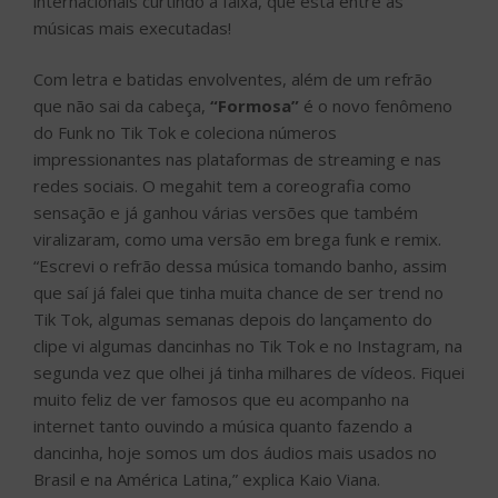
internacionais curtindo a faixa, que está entre as
músicas mais executadas!
Com letra e batidas envolventes, além de um refrão
que não sai da cabeça,
“Formosa”
é o novo fenômeno
do Funk no Tik Tok e coleciona números
impressionantes nas plataformas de streaming e nas
redes sociais. O megahit tem a coreografia como
sensação e já ganhou várias versões que também
viralizaram, como uma versão em brega funk e remix.
“Escrevi o refrão dessa música tomando banho, assim
que saí já falei que tinha muita chance de ser trend no
Tik Tok, algumas semanas depois do lançamento do
clipe vi algumas dancinhas no Tik Tok e no Instagram, na
segunda vez que olhei já tinha milhares de vídeos. Fiquei
muito feliz de ver famosos que eu acompanho na
internet tanto ouvindo a música quanto fazendo a
dancinha, hoje somos um dos áudios mais usados no
Brasil e na América Latina,” explica Kaio Viana.