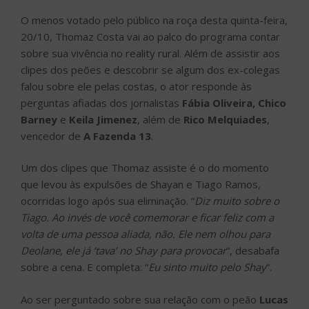
O menos votado pelo público na roça desta quinta-feira,
20/10, Thomaz Costa vai ao palco do programa contar
sobre sua vivência no reality rural. Além de assistir aos
clipes dos peões e descobrir se algum dos ex-colegas
falou sobre ele pelas costas, o ator responde às
perguntas afiadas dos jornalistas
Fábia Oliveira, Chico
Barney
e
Keila Jimenez
, além de
Rico Melquiades
,
vencedor de
A Fazenda 13
.
Um dos clipes que Thomaz assiste é o do momento
que levou às expulsões de Shayan e Tiago Ramos,
ocorridas logo após sua eliminação. “
Diz muito sobre o
Tiago. Ao invés de você comemorar e ficar feliz com a
volta de uma pessoa aliada, não. Ele nem olhou para
Deolane, ele já ‘tava’ no Shay para provocar
“, desabafa
sobre a cena. E completa: “
Eu sinto muito pelo Shay
“.
Ao ser perguntado sobre sua relação com o peão
Lucas