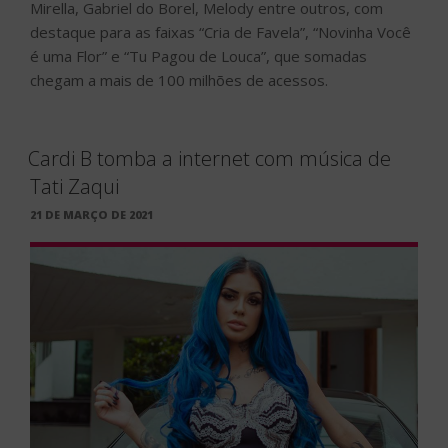
Mirella, Gabriel do Borel, Melody entre outros, com
destaque para as faixas “Cria de Favela”, “Novinha Você
é uma Flor” e “Tu Pagou de Louca”, que somadas
chegam a mais de 100 milhões de acessos.
Cardi B tomba a internet com música de
Tati Zaqui
PUBLICADO
21 DE MARÇO DE 2021
EM