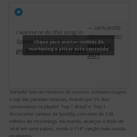
— iamcardib
I wanna re do this song in
(@iamcardib)
Spanish.I love this song .
Clique para aceitar cookies de
March 21,
marketing e ativar este conteúdo
pic.twitter.com/E36TvEAWIz
2021
‘Surtada’ tem um histórico de sucesso. A música ocupou
o top das paradas musicais, ficando por 35 dias
consecutivos na playlist ‘Top 1 Brasil’ e ‘Top 1
Recorrente’ (ambas da Spotify), com mais de 128
milhões de streamings. No mundo, alcançou o título de
‘viral’ em sete países, sendo a 116ª canção mais ouvida
no planeta.