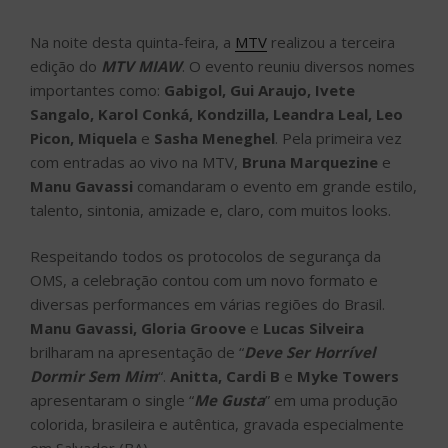
Na noite desta quinta-feira, a
MTV
realizou a terceira
edição do
MTV MIAW
. O evento reuniu diversos nomes
importantes como:
Gabigol, Gui Araujo, Ivete
Sangalo, Karol Conká, Kondzilla, Leandra Leal, Leo
Picon, Miquela
e
Sasha Meneghel
. Pela primeira vez
com entradas ao vivo na MTV,
Bruna Marquezine
e
Manu Gavassi
comandaram o evento em grande estilo,
talento, sintonia, amizade e, claro, com muitos looks.
Respeitando todos os protocolos de segurança da
OMS, a celebração contou com um novo formato e
diversas performances em várias regiões do Brasil.
Manu Gavassi, Gloria Groove
e
Lucas Silveira
brilharam na apresentação de “
Deve Ser Horrível
Dormir Sem Mim
“.
Anitta, Cardi B
e
Myke Towers
apresentaram o single “
Me Gusta
” em uma produção
colorida, brasileira e autêntica, gravada especialmente