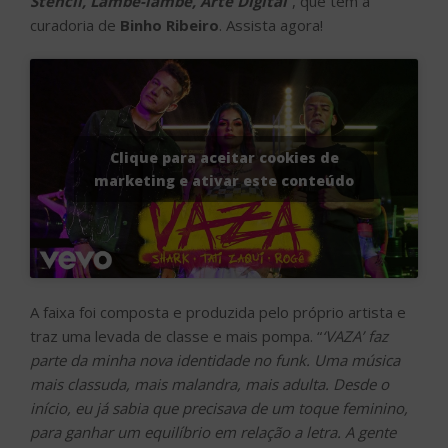
Stencil, Lambe-lambe, Arte Digital
”, que tem a
curadoria de
Binho Ribeiro
. Assista agora!
Clique para aceitar cookies de
marketing e ativar este conteúdo
A faixa foi composta e produzida pelo próprio artista e
traz uma levada de classe e mais pompa. “
‘VAZA’ faz
parte da minha nova identidade no funk. Uma música
mais classuda, mais malandra, mais adulta. Desde o
início, eu já sabia que precisava de um toque feminino,
para ganhar um equilíbrio em relação a letra. A gente