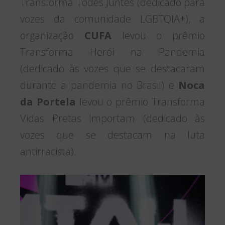
Transforma Todes Juntes (dedicado para
vozes da comunidade LGBTQIA+), a
organização
CUFA
levou o prêmio
Transforma Herói na Pandemia
(dedicado às vozes que se destacaram
durante a pandemia no Brasil) e
Noca
da Portela
levou o prêmio Transforma
Vidas Pretas Importam (dedicado às
vozes que se destacam na luta
antirracista).