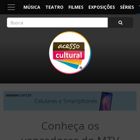
MÚSICA
TEATRO
FILMES
EXPOSIÇÕES
SÉRIES
ACESSO CULTURAL
Arte, Cultura Pop e Entretenimento
Conheça os