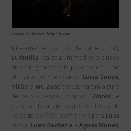
Djonga | Créditos: Cleiby Trevisan
Diretamente do Rio de Janeiro (RJ),
Ludmilla
realizou um medley exclusivo
de seus grandes hits junto de um time
de bailarinos mascarados.
Luísa Sonza
,
Vitão
e
MC Zaac
apresentaram alguns
de seus sucessos, incluindo “
Flores
“, e
com direito a um buquê de flores de
verdade, de Vitão (com amor) para Luiza
Sonza.
Luan Santana
e
Agnes Nunes
,