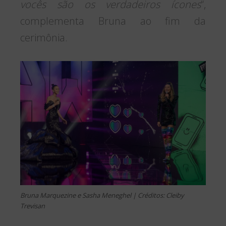
vocês são os verdadeiros ícones
“,
complementa Bruna ao fim da
cerimônia.
Bruna Marquezine e Sasha Meneghel | Créditos: Cleiby
Trevisan