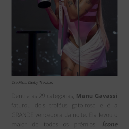
Créditos: Cleiby Trevisan
Dentre as 29 categorias,
Manu Gavassi
faturou dois troféus gato-rosa e é a
GRANDE vencedora da noite. Ela levou o
maior de todos os prêmios:
Ícone