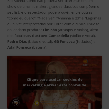
Kid Abelha. Como não poderia ser diferente em um
show de uma hit-maker, grandes clássicos compõem o
set-list, e o espectador poderá ouvir, entre outras,
“Como eu quero”, “Nada Sei”, “Amanhã é 23” e “Lágrimas
e Chuva” interpretadas por Toller com o auxílio luxuoso
do lendário produtor
Liminha
(arranjos e violão), além
dos fabulosos
Gustavo Camardella
(violão e vocal),
Pedro Dias
(baixo e vocal),
Gê Fonseca
(teclados) e
Adal Fonseca
(bateria).
Clique para aceitar cookies de
marketing e ativar este conteúdo