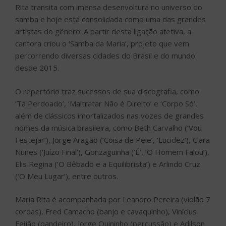
Rita transita com imensa desenvoltura no universo do
samba e hoje está consolidada como uma das grandes
artistas do gênero. A partir desta ligação afetiva, a
cantora criou o ‘Samba da Maria’, projeto que vem
percorrendo diversas cidades do Brasil e do mundo
desde 2015.
O repertório traz sucessos de sua discografia, como
‘Tá Perdoado’, ‘Maltratar Não é Direito’ e ‘Corpo Só’,
além de clássicos imortalizados nas vozes de grandes
nomes da música brasileira, como Beth Carvalho (‘Vou
Festejar’), Jorge Aragão (‘Coisa de Pele’, ‘Lucidez’), Clara
Nunes (‘Juízo Final’), Gonzaguinha (‘É’, ‘O Homem Falou’),
Elis Regina (‘O Bêbado e a Equilibrista’) e Arlindo Cruz
(‘O Meu Lugar’), entre outros.
Maria Rita é acompanhada por Leandro Pereira (violão 7
cordas), Fred Camacho (banjo e cavaquinho), Vinícius
Feijão (pandeiro), Jorge Quininho (percussão) e Adilson