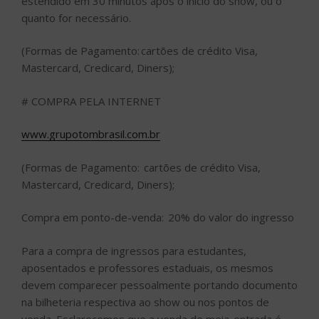
estendido em 30 minutos após o início do show, ou o
quanto for necessário.
(Formas de Pagamento: cartões de crédito Visa,
Mastercard, Credicard, Diners);
# COMPRA PELA INTERNET
www.grupotombrasil.com.br
(Formas de Pagamento: cartões de crédito Visa,
Mastercard, Credicard, Diners);
Compra em ponto-de-venda: 20% do valor do ingresso
Para a compra de ingressos para estudantes,
aposentados e professores estaduais, os mesmos
devem comparecer pessoalmente portando documento
na bilheteria respectiva ao show ou nos pontos de
venda. Esclarecemos que a venda de meia-entrada é