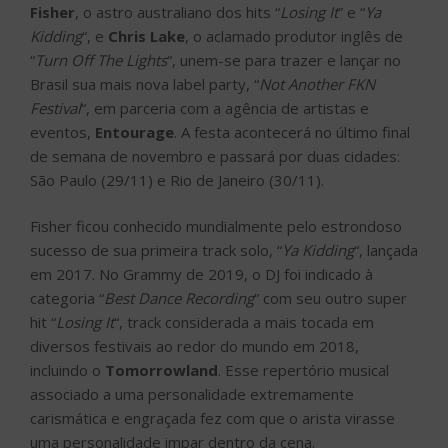
Fisher
, o astro australiano dos hits “
Losing It
” e “
Ya
Kidding
“, e
Chris Lake
, o aclamado produtor inglês de
“
Turn Off The Lights
“, unem-se para trazer e lançar no
Brasil sua mais nova label party, “
Not Another FKN
Festival
“, em parceria com a agência de artistas e
eventos,
Entourage
. A festa acontecerá no último final
de semana de novembro e passará por duas cidades:
São Paulo (29/11) e Rio de Janeiro (30/11).
Fisher ficou conhecido mundialmente pelo estrondoso
sucesso de sua primeira track solo, “
Ya Kidding
“, lançada
em 2017. No Grammy de 2019, o DJ foi indicado à
categoria “
Best Dance Recording
” com seu outro super
hit “
Losing It
“, track considerada a mais tocada em
diversos festivais ao redor do mundo em 2018,
incluindo o
Tomorrowland
. Esse repertório musical
associado a uma personalidade extremamente
carismática e engraçada fez com que o arista virasse
uma personalidade impar dentro da cena.