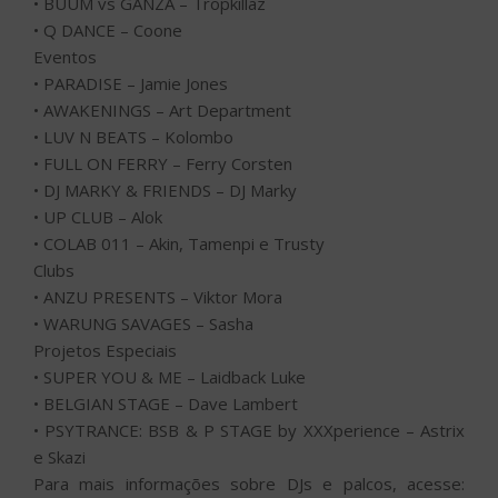
• BUUM vs GANZÁ – Tropkillaz
• Q DANCE – Coone
Eventos
• PARADISE – Jamie Jones
• AWAKENINGS – Art Department
• LUV N BEATS – Kolombo
• FULL ON FERRY – Ferry Corsten
• DJ MARKY & FRIENDS – DJ Marky
• UP CLUB – Alok
• COLAB 011 – Akin, Tamenpi e Trusty
Clubs
• ANZU PRESENTS – Viktor Mora
• WARUNG SAVAGES – Sasha
Projetos Especiais
• SUPER YOU & ME – Laidback Luke
• BELGIAN STAGE – Dave Lambert
• PSYTRANCE: BSB & P STAGE by XXXperience – Astrix
e Skazi
Para mais informações sobre DJs e palcos, acesse: