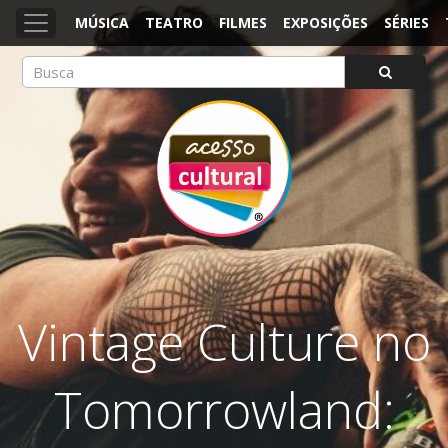
MÚSICA
TEATRO
FILMES
EXPOSIÇÕES
SÉRIES
ACESSO CULTURAL
Arte, Cultura Pop e Entretenimento
Vintage Culture no
Tomorrowland: