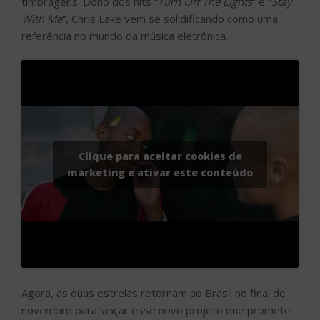
timbragens. Dono dos hits “
Turn Off The Lights
” e “
Stay
With Me
“, Chris Lake vem se solidificando como uma
referência no mundo da música eletrônica.
Clique para aceitar cookies de
marketing e ativar este conteúdo
Agora, as duas estrelas retornam ao Brasil no final de
novembro para lançar esse novo projeto que promete