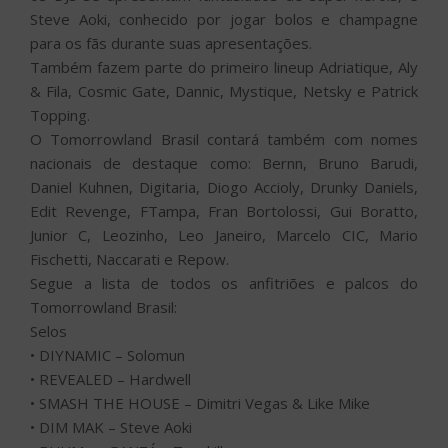
Steve Aoki, conhecido por jogar bolos e champagne
para os fãs durante suas apresentações.
Também fazem parte do primeiro lineup Adriatique, Aly
& Fila, Cosmic Gate, Dannic, Mystique, Netsky e Patrick
Topping.
O Tomorrowland Brasil contará também com nomes
nacionais de destaque como: Bernn, Bruno Barudi,
Daniel Kuhnen, Digitaria, Diogo Accioly, Drunky Daniels,
Edit Revenge, FTampa, Fran Bortolossi, Gui Boratto,
Junior C, Leozinho, Leo Janeiro, Marcelo CIC, Mario
Fischetti, Naccarati e Repow.
Segue a lista de todos os anfitriões e palcos do
Tomorrowland Brasil:
Selos
• DIYNAMIC – Solomun
• REVEALED – Hardwell
• SMASH THE HOUSE – Dimitri Vegas & Like Mike
• DIM MAK – Steve Aoki