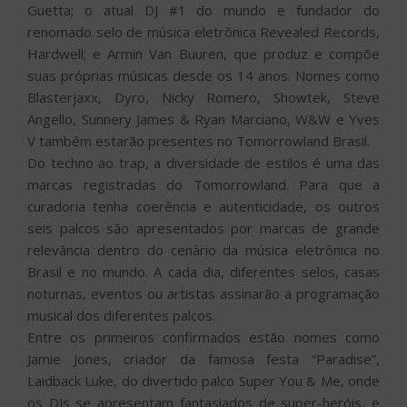
Guetta; o atual DJ #1 do mundo e fundador do
renomado selo de música eletrônica Revealed Records,
Hardwell; e Armin Van Buuren, que produz e compõe
suas próprias músicas desde os 14 anos. Nomes como
Blasterjaxx, Dyro, Nicky Romero, Showtek, Steve
Angello, Sunnery James & Ryan Marciano, W&W e Yves
V também estarão presentes no Tomorrowland Brasil.
Do techno ao trap, a diversidade de estilos é uma das
marcas registradas do Tomorrowland. Para que a
curadoria tenha coerência e autenticidade, os outros
seis palcos são apresentados por marcas de grande
relevância dentro do cenário da música eletrônica no
Brasil e no mundo. A cada dia, diferentes selos, casas
noturnas, eventos ou artistas assinarão a programação
musical dos diferentes palcos.
Entre os primeiros confirmados estão nomes como
Jamie Jones, criador da famosa festa “Paradise”,
Laidback Luke, do divertido palco Super You & Me, onde
os DJs se apresentam fantasiados de super-heróis, e