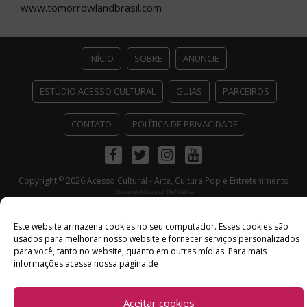
www.tomorrowlandbrasil.com
INÍCIO
SOBRE
ANUNCIE
ESTÚDIO ACESSO CULTURAL
GUIAS
PARCEIROS
CONTATO
POLÍTICA DE PRIVACIDADE
Facebook
Twitter
Instagram
Youtube
©
Copyright
2026 Acesso Cultural - Arte, Cultura Pop e Entretenimento
Desenvolvido por
Del Vieira
Este website armazena cookies no seu computador. Esses cookies são
usados ​​para melhorar nosso website e fornecer serviços personalizados
para você, tanto no website, quanto em outras mídias. Para mais
informações acesse nossa página de
Aceitar cookies