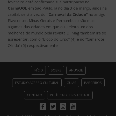
fevereiro está confirmada sua participação no
CarnaUOL
em São Paulo. Já no dia 3 de março, ainda na
capital, será a vez do
“Carnaval da Cidade”
no antigo
Playcenter. Minas Gerais e Pernambuco são mais
algumas das cidades em que o DJ eleito um dos
melhores do mundo pela revista DJ Mag também irá se
apresentar, com o “Bloco do Urso” (4) e no “Camarote
Olinda” (5) respectivamente.
INÍCIO
SOBRE
ANUNCIE
ESTÚDIO ACESSO CULTURAL
GUIAS
PARCEIROS
CONTATO
POLÍTICA DE PRIVACIDADE
Facebook
Twitter
Instagram
Youtube
©