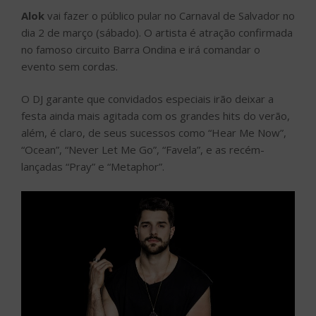
Alok
vai fazer o público pular no Carnaval de Salvador no
dia 2 de março (sábado). O artista é atração confirmada
no famoso circuito Barra Ondina e irá comandar o
evento sem cordas.
O DJ garante que convidados especiais irão deixar a
festa ainda mais agitada com os grandes hits do verão,
além, é claro, de seus sucessos como “Hear Me Now”,
“Ocean”, “Never Let Me Go”, “Favela”, e as recém-
lançadas “Pray” e “Metaphor”.