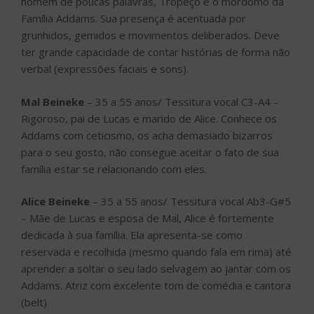
homem de poucas palavras, Tropeço é o mordomo da
Família Addams. Sua presença é acentuada por
grunhidos, gemidos e movimentos deliberados. Deve
ter grande capacidade de contar histórias de forma não
verbal (expressões faciais e sons).
Mal Beineke
– 35 a 55 anos/ Tessitura vocal C3-A4 –
Rigoroso, pai de Lucas e marido de Alice. Conhece os
Addams com ceticismo, os acha demasiado bizarros
para o seu gosto, não consegue aceitar o fato de sua
família estar se relacionando com eles.
Alice Beineke
– 35 a 55 anos/ Tessitura vocal Ab3-G#5
– Mãe de Lucas e esposa de Mal, Alice é fortemente
dedicada à sua família. Ela apresenta-se como
reservada e recolhida (mesmo quando fala em rima) até
aprender a soltar o seu lado selvagem ao jantar com os
Addams. Atriz com excelente tom de comédia e cantora
(belt).