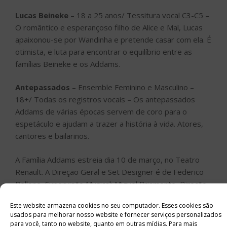
Lucas Beineke
– 18 a 25 anos/ Tessitura vocal C3-C5 –
O romântico e esperançoso filho de Alice e Mal, Lucas
apaixonou-se por Wandinha e pretende casar com ela. É
otimista, e luta para encontrar o equilíbrio entre as
famílias Beineke e os Addams.
Antepassados
– Ensemble Feminino e Masculino –
18+/ Todas os registros vocais – Os antepassados
Addams de várias épocas servem de coro para o
espetáculo e ajudam a trazer a história à vida. Atores,
cantores e bailarinos.
A Família Addams estreia dia 10 de março, no Teatro
Renault. A Direção Geral e Set Designer é de Federico
Bellone, Supervisão Musical; Miguel Briamonte, Direção
Musical; Thiago Rodrigues e figurinos; Fabio Namatame.
Este website armazena cookies no seu computador. Esses cookies são
usados ​​para melhorar nosso website e fornecer serviços personalizados
para você, tanto no website, quanto em outras mídias. Para mais