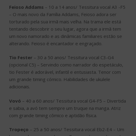
Feioso Addams
– 10 a 14 anos/ Tessitura vocal A3 -F5
– O mais novo da Família Addams, Feioso adora ser
torturado pela sua irmã mais velha. Na trama ele está
tentando descobrir o seu lugar, agora que a irmã tem
um novo namorado e as dinâmicas familiares estão se
alterando. Feioso é encantador e engraçado.
Tio Fester
– 30 a 50 anos/ Tessitura vocal C3-G4
(opcional C5) – Servindo como narrador do espetáculo,
tio Fester é adorável, infantil e entusiasta. Tenor com
um grande timing cómico. Habilidades de ukulele
adicionais.
Vovó
– 40 a 60 anos/ Tessitura vocal G4-F5 – Divertida
e sabia, a avó tem sempre um truque na manga. Atriz
com grande timing cômico e aptidão física.
Tropeço
– 25 a 50 anos/ Tessitura vocal Eb2-E4 – Um