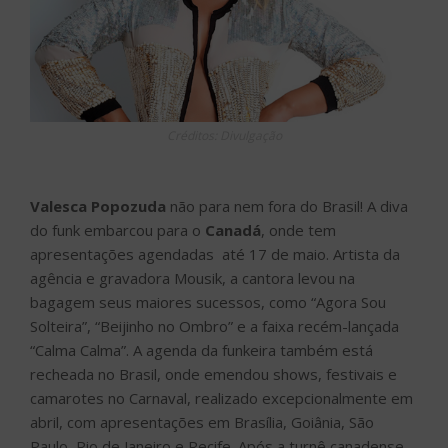
Créditos: Divulgação
Valesca Popozuda
não para nem fora do Brasil! A diva
do funk embarcou para o
Canadá
, onde tem
apresentações agendadas até 17 de maio. Artista da
agência e gravadora Mousik, a cantora levou na
bagagem seus maiores sucessos, como “Agora Sou
Solteira”, “Beijinho no Ombro” e a faixa recém-lançada
“Calma Calma”. A agenda da funkeira também está
recheada no Brasil, onde emendou shows, festivais e
camarotes no Carnaval, realizado excepcionalmente em
abril, com apresentações em Brasília, Goiânia, São
Paulo, Rio de Janeiro e Recife. Após a turnê canadense,