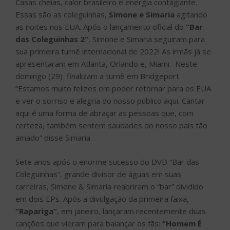
Casas cheias, calor brasileiro e energia contagiante.
Essas são as coleguinhas,
Simone e Simaria
agitando
as noites nos EUA. Após o lançamento oficial do
“Bar
das Coleguinhas 2”
, Simone e Simaria seguiram para
sua primeira turnê internacional de 2022! As irmãs já se
apresentaram em Atlanta, Orlando e, Miami. Neste
domingo (29) finalizam a turnê em Bridgeport.
“Estamos muito felizes em poder retornar para os EUA
e ver o sorriso e alegria do nosso público aqui. Cantar
aqui é uma forma de abraçar as pessoas que, com
certeza, também sentem saudades do nosso país tão
amado” disse Simaria.
Sete anos após o enorme sucesso do DVD “Bar das
Coleguinhas”, grande divisor de águas em suas
carreiras, Simone & Simaria reabriram o “bar” dividido
em dois EPs. Após a divulgação da primeira faixa,
“Rapariga”
, em janeiro, lançaram recentemente duas
canções que vieram para balançar os fãs:
“Homem É