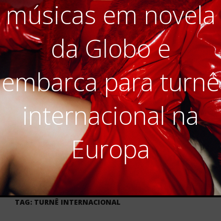
músicas em novela
da Globo e
embarca para turnê
internacional na
Europa
TAG:
TURNÊ INTERNACIONAL