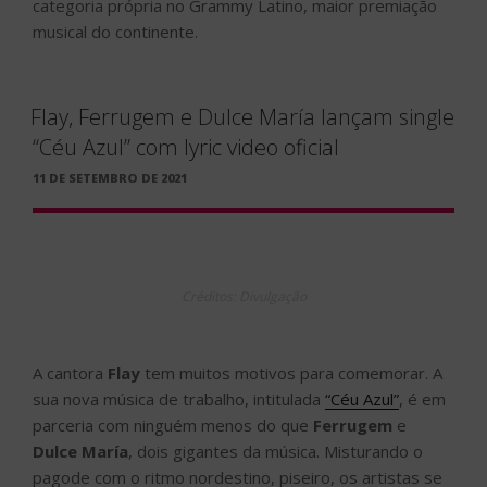
categoria própria no Grammy Latino, maior premiação
musical do continente.
Flay, Ferrugem e Dulce María lançam single
“Céu Azul” com lyric video oficial
PUBLICADO
11 DE SETEMBRO DE 2021
EM
Créditos: Divulgação
A cantora
Flay
tem muitos motivos para comemorar. A
sua nova música de trabalho, intitulada
“Céu Azul”
, é em
parceria com ninguém menos do que
Ferrugem
e
Dulce María
, dois gigantes da música. Misturando o
pagode com o ritmo nordestino, piseiro, os artistas se