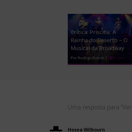
Crítica: Priscilla, A
Rainha do Deserto – O
Musical da Broadway
Por Rodrigo Bueno |
Teatro
Uma resposta para “Vers
Hosea Wilbourn