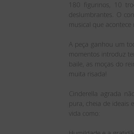
180 figurinos, 10 tr
deslumbrantes. O con
musical que acontece
A peça ganhou um toq
momentos introduz tem
baile, as moças do re
muita risada!
Cinderella agrada nã
pura, cheia de ideais 
vida como:
Humildade e a gratidã