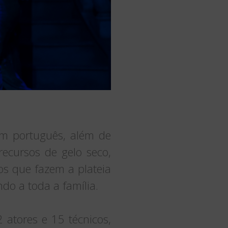
em português, além de
recursos de gelo seco,
os que fazem a plateia
do a toda a família.
 atores e 15 técnicos,