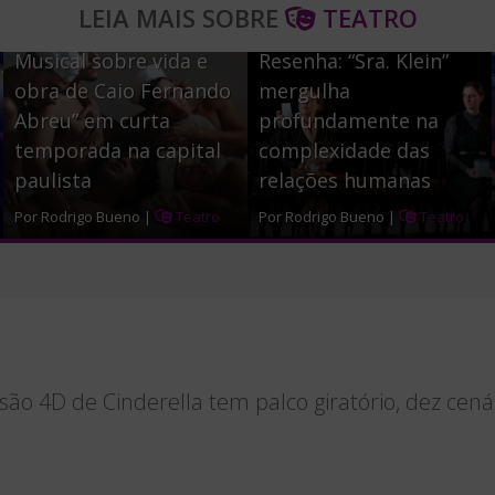
LEIA MAIS SOBRE
TEATRO
“Para Não Gritar –
b
t
e
Musical sobre vida e
Resenha: “Sra. Klein”
o
e
obra de Caio Fernando
mergulha
o
r
Abreu” em curta
profundamente na
temporada na capital
complexidade das
k
paulista
relações humanas
Por Rodrigo Bueno |
Teatro
Por Rodrigo Bueno |
Teatro
ão 4D de Cinderella tem palco giratório, dez cená