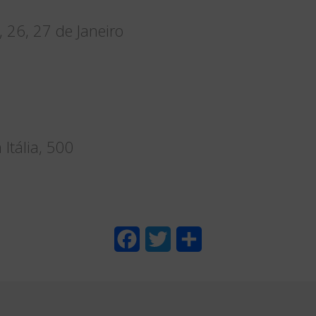
, 26, 27 de Janeiro
o
 Itália, 500
F
T
S
a
w
h
c
i
a
e
t
r