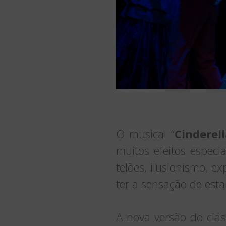
O musical “
Cinderel
muitos efeitos especi
telões, ilusionismo, 
ter a sensação de esta
A nova versão do clás