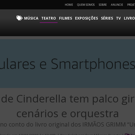
HOME
QUEM SOMOS
SOBRE
ANUNCIE
PROJE
MÚSICA
TEATRO
FILMES
EXPOSIÇÕES
SÉRIES
TV
LIVRO
de Cinderella tem palco gir
cenários e orquestra
no conto do livro original dos IRMÃOS GRIMM “U