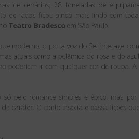
ocas de cenários, 28 toneladas de equipamen
to de fadas ficou ainda mais lindo com tod
 no
Teatro Bradesco
em São Paulo.
ue moderno, o porta voz do Rei interage com 
as atuais como a polêmica do rosa e do azul 
ino poderiam ir com qualquer cor de roupa. A 
o só pelo romance simples e épico, mas por
e de caráter. O conto inspira e passa lições q
o