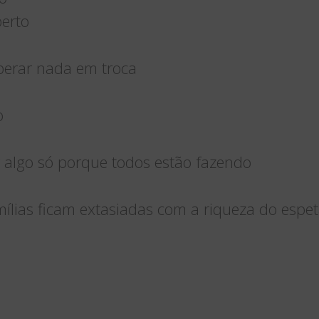
berto
perar nada em troca
o
r algo só porque todos estão fazendo
mílias ficam extasiadas com a riqueza do espet