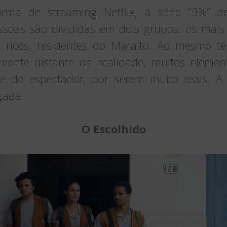
forma de streaming Netflix, a série “3%”
ssoas são divididas em dois grupos: os mais
s ricos, residentes do Maralto. Ao mesmo 
emente distante da realidade, muitos elem
rte do espectador, por serem muito reais. A
çada.
O Escolhido