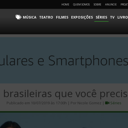
HOME
QUEM SOMOS
SOBRE
ANUNCIE
PROJE
MÚSICA
TEATRO
FILMES
EXPOSIÇÕES
SÉRIES
TV
LIVRO
 brasileiras que você precis
Publicado em 10/07/2019 às 17:00h | Por Nicole Gomez |
Séries