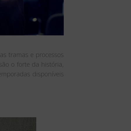
 as tramas e processos
o o forte da história,
emporadas disponíveis