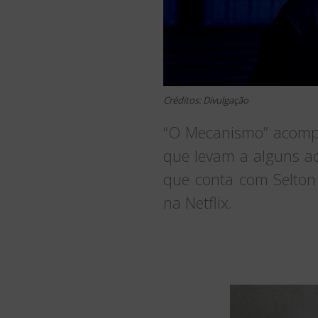
Créditos: Divulgação
“O Mecanismo” acompan
que levam a alguns ac
que conta com Selton
na Netflix.