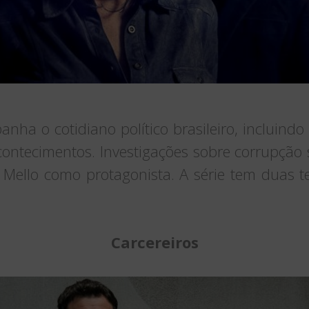
ha o cotidiano político brasileiro, incluindo
ontecimentos. Investigações sobre corrupção sã
 Mello como protagonista. A série tem duas t
Carcereiros