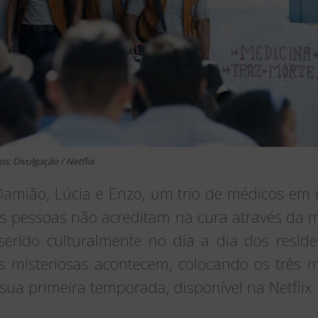
os: Divulgação / Netflix
mião, Lúcia e Enzo, um trio de médicos em m
as pessoas não acreditam na cura através da m
serido culturalmente no dia a dia dos residen
s misteriosas acontecem, colocando os três m
sua primeira temporada, disponível na Netflix.