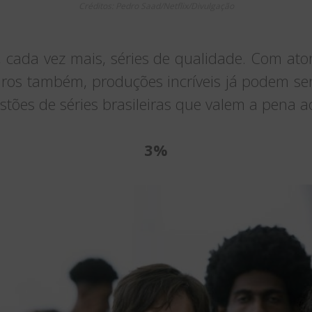
Créditos: Pedro Saad/Netflix/Divulgação
, cada vez mais, séries de qualidade. Com ato
eiros também, produções incríveis já podem se
estões de séries brasileiras que valem a pena
3%