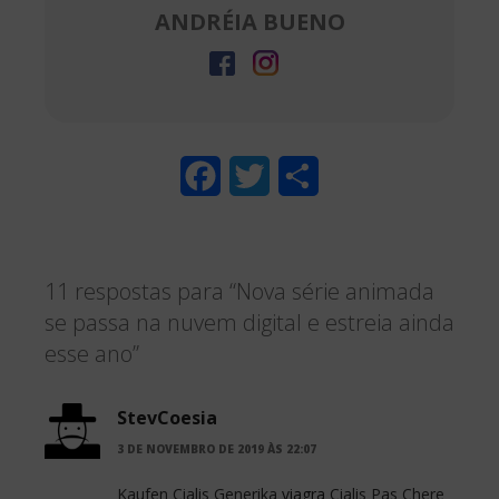
ANDRÉIA BUENO
F
T
S
a
w
h
c
i
a
11 respostas para “Nova série animada
e
t
r
se passa na nuvem digital e estreia ainda
b
t
e
esse ano”
o
e
o
r
StevCoesia
3 DE NOVEMBRO DE 2019 ÀS 22:07
k
Kaufen Cialis Generika
viagra
Cialis Pas Chere