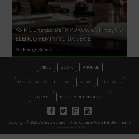
AS MULHERES DE IMPUROS: CONHEÇA O
ELENCO FEMININO DA SÉRIE
Por Rodrigo Bueno |
Séries
INÍCIO
SOBRE
ANUNCIE
ESTÚDIO ACESSO CULTURAL
GUIAS
PARCEIROS
CONTATO
POLÍTICA DE PRIVACIDADE
Facebook
Twitter
Instagram
Youtube
©
Copyright
2026 Acesso Cultural - Arte, Cultura Pop e Entretenimento
Desenvolvido por
Del Vieira