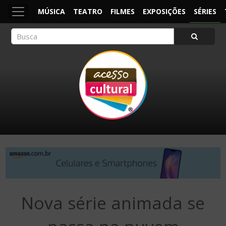
MÚSICA
TEATRO
FILMES
EXPOSIÇÕES
SÉRIES
ACESSO CULTURAL
Arte, Cultura Pop e Entretenimento
Nova série animada se