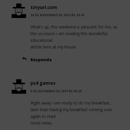
tinyurl.com
24 DE NOVEMBRO DE 2019 ÀS 20:16
What’s up, this weekend is pleasant for me, as
this occasion i am reading this wonderful
educational
article here at my house.
Responda
ps4 games
5 DE DEZEMBRO DE 2019 ÀS 05:20
Right away I am ready to do my breakfast,
later than having my breakfast coming over
again to read
more news.