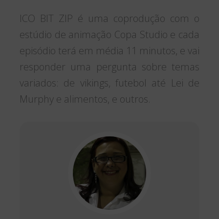
ICO BIT ZIP é uma coprodução com o
estúdio de animação Copa Studio e cada
episódio terá em média 11 minutos, e vai
responder uma pergunta sobre temas
variados: de vikings, futebol até Lei de
Murphy e alimentos, e outros.