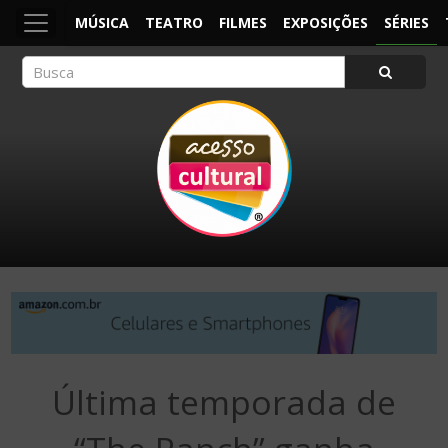
MÚSICA
TEATRO
FILMES
EXPOSIÇÕES
SÉRIES
ACESSO CULTURAL
Arte, Cultura Pop e Entretenimento
Última temporada de