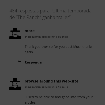
c
i
a
484 respostas para “Última temporada
e
t
r
de “The Ranch” ganha trailer”
b
t
e
o
e
more
o
r
11 DE NOVEMBRO DE 2019 ÀS 19:03
k
Thank you ever so for you post.Much thanks
again.
Responda
browse around this web-site
13 DE NOVEMBRO DE 2019 ÀS 19:12
I used to be able to find good info from your
articles.