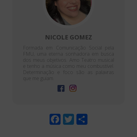
NICOLE GOMEZ
Formada em Comunicação Social pela
FMU, uma eterna sonhadora em busca
dos meus objetivos. Amo Teatro musical
e tenho a música como meu combustível.
Determinação e foco são as palavras
que me guiam.
F
T
S
a
w
h